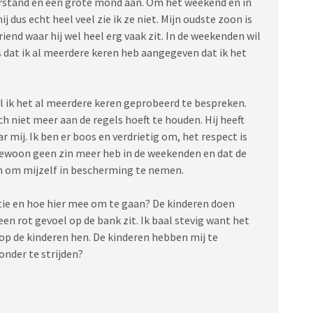
rstand en een grote mond aan. Om het weekend en in
j dus echt heel veel zie ik ze niet. Mijn oudste zoon is
iend waar hij wel heel erg vaak zit. In de weekenden wil
nks dat ik al meerdere keren heb aangegeven dat ik het
ijl ik het al meerdere keren geprobeerd te bespreken.
ich niet meer aan de regels hoeft te houden. Hij heeft
r mij. Ik ben er boos en verdrietig om, het respect is
 gewoon geen zin meer heb in de weekenden en dat de
 om mijzelf in bescherming te nemen.
tie en hoe hier mee om te gaan? De kinderen doen
en rot gevoel op de bank zit. Ik baal stevig want het
 op de kinderen hen. De kinderen hebben mij te
onder te strijden?