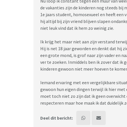
Nu loop ik constant tegen een muur van wee
de vakanties zijn de kinderen nog steeds bij mi
1e jaars student, homosexueel en heeft een vr
hij altijd bij zijn vriend blijven slapen onda
niet leuk vind dat ik hem zo weinig zie.
Ik krijg het maar niet aan zijn verstand terw
Hij is net 18 jaar geworden en denkt dat hij z
een grote mond, is grof naar zijn vader en naa
ver te zoeken. Inmiddels ben ik zover dat ik
kinderen gewoon niet meer hoeven te komen
Iemand ervaring met een vergelijkbare situa
gewoon hun eigen dingen terwijl ik hier met e
moet toch niet zo zijn dat ik geen overwicht
respecteren maar hoe maak ik dat duidelijk z
Deel dit bericht: