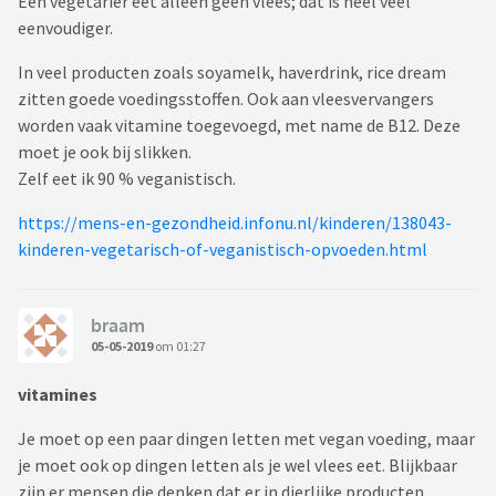
Een vegetarier eet alleen geen vlees; dat is heel veel
eenvoudiger.
In veel producten zoals soyamelk, haverdrink, rice dream
zitten goede voedingsstoffen. Ook aan vleesvervangers
worden vaak vitamine toegevoegd, met name de B12. Deze
moet je ook bij slikken.
Zelf eet ik 90 % veganistisch.
https://mens-en-gezondheid.infonu.nl/kinderen/138043-
kinderen-vegetarisch-of-veganistisch-opvoeden.html
braam
05-05-2019
om 01:27
vitamines
Je moet op een paar dingen letten met vegan voeding, maar
je moet ook op dingen letten als je wel vlees eet. Blijkbaar
zijn er mensen die denken dat er in dierlijke producten