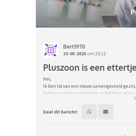
P
Bert1978
15-05-2025
om 23:12
Pluszoon is een ettertj
hoi,
Ik ben lid van een nieuw samengesteld gezin, 
hebben weinig problemen, enkel haar zoon van
die niet ok zijn en als de andere kids hem daa
tanden uitslaan misschien? Ook tegenover zijn
Deel dit bericht:
probeert een gesprek te hebben loopt hij gewo
te zeggen”
Mijn vriendin en haar kids wonen in mijn koo