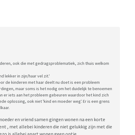
inderen, ook die met gedragsproblematiek, zich thuis welkom
lekker in zijn/haar vel zit.'
or de kinderen met haar deelt nu doet is een probleem
dingen, maar soms is het nodig om het duidelijk te benoemen
n er iets aan het probleem gebeuren waardoor het kind zich
ede oplossing, ook niet 'kind en moeder weg'. Er is een grens
lkaar.
s moeder en vriend samen gingen wonen na een korte
t , met allebei kinderen die niet gelukkig zijn met die
ezo is allebei apart wonen geen optie