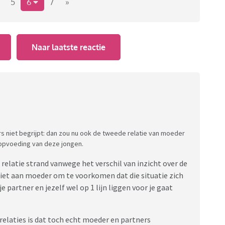
wil ik ook mijn relatie niet verliezen.
5
6
7
»
t ik ben ten einde raad.
Naar laatste reactie
rs niet begrijpt: dan zou nu ook de tweede relatie van moeder
 opvoeding van deze jongen.
e relatie strand vanwege het verschil van inzicht over de
n niet aan moeder om te voorkomen dat die situatie zich
e partner en jezelf wel op 1 lijn liggen voor je gaat
 relaties is dat toch echt moeder en partners