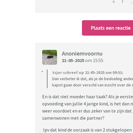
moe, ik wil hem er echt niet bij en omgekeerd 
«
1
..
laten jullie weten wat jullie zouden doen wan
bert
Plaats een reactie
Anoniemvoornu
21-05-2025
om 15:55
tsjor schreef op 21-05-2025 om 09:51:
Dan verbeter ik dat, als je de bedoeling ande
kapot gaan door verschil van inzicht over de
En is dat niet moeder haar taak? Als je eerst
opvoeding van jullie 4 jarige kind, is het da
weer voordoet en er dus zeker van te zijn dat j
samenwonen met die partner?
Ipv dat kind de oorzaak is van 2 stukgelopen