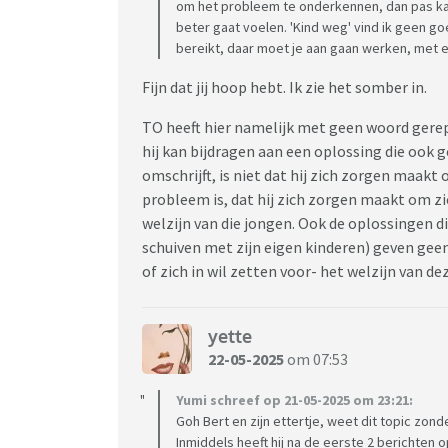
om het probleem te onderkennen, dan pas ka
beter gaat voelen. 'Kind weg' vind ik geen go
bereikt, daar moet je aan gaan werken, met e
Fijn dat jij hoop hebt. Ik zie het somber in.
TO heeft hier namelijk met geen woord gerept
hij kan bijdragen aan een oplossing die ook g
omschrijft, is niet dat hij zich zorgen maakt o
probleem is, dat hij zich zorgen maakt om zi
welzijn van die jongen. Ook de oplossingen d
schuiven met zijn eigen kinderen) geven geen
of zich in wil zetten voor- het welzijn van d
yette
22-05-2025
om 07:53
Yumi schreef op 21-05-2025 om 23:21:
Goh Bert en zijn ettertje, weet dit topic zon
Inmiddels heeft hij na de eerste 2 berichten o