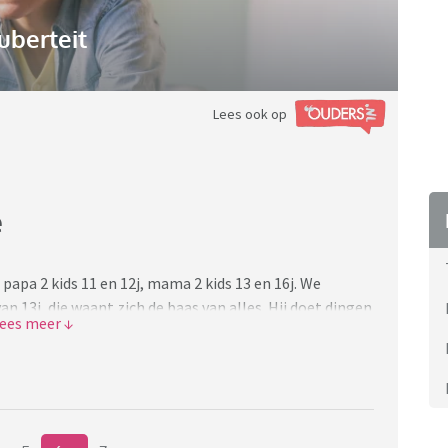
uberteit
Lees ook op
e
papa 2 kids 11 en 12j, mama 2 kids 13 en 16j. We
 13j, die waant zich de baas van alles. Hij doet dingen
r over aanspreken is zijn repliek meestal: moet ik je
 mama is hij taalsgewijs heel agressief. Als je
on weg m. en zeker als ik iets zeg: “jij hebt mij nits
phuis maar ben de negativiteit van haar zoon meer dan