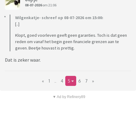
08-07-2026
om 21:06
Wilgenkatje- schreef op 08-07-2026 om 15:00:
[..]
Klopt, goed voorleven geeft geen garanties. Toch is dat geen
reden om vanaf het begin geen financiele grenzen aan te
geven. Beetje houvast is prettig.
Dat is zeker waar.
«
1
..
4
5
6
7
»
▼ Ad by Refinery89