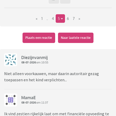
«
1
..
4
5
6
7
»
Plaats een reactie
Naar laatste reactie
Diezijnvanmij
08-07-2026
om 10:55
Niet alleen voorkauwen, maar daarin autoritair gezag
toepassen en het kind verplichten...
MamaE
08-07-2026
om 11:37
Ik vind zestien rijkelijk laat om met financiële opvoeding te