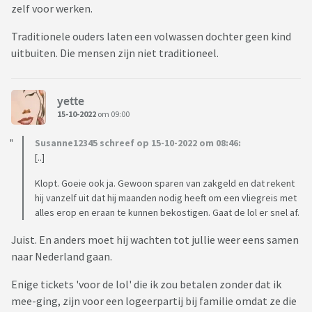
zelf voor werken.
wil/kan combineren met zijn 15 jarige vrienden of niet met
ze mee uit wil omdat hij dan met haar wil bellen (omdat zij
Traditionele ouders laten een volwassen dochter geen kind
dan vrij is van werk).
uitbuiten. Die mensen zijn niet traditioneel.
Derde punt is dat zoon enorm zijn best moet doen op school
(laatste jaar voor ons type onderwijs) en dat de focus
eigenlijk zou moeten liggen op lekker school, vrienden,
yette
uitgaan, zijn sporten en niet op een volwassen relatie met
15-10-2022
om 09:00
iemand in NL (aldus onszelf).
Susanne12345 schreef op 15-10-2022 om 08:46:
[..]
We praten er thuis veel over (hoe hij er tegen aan kijkt) en
laten het een beetje gaan. Kijken toe maar voelen en vinden
Klopt. Goeie ook ja. Gewoon sparen van zakgeld en dat rekent
er veel van. Vooral ook omdat wij de relatie een soort van
hij vanzelf uit dat hij maanden nodig heeft om een vliegreis met
moeten bekostigen met mogelijk na twee jaar een einde van
alles erop en eraan te kunnen bekostigen. Gaat de lol er snel af.
de relatie en wij duizenden euro’s “weggegooid”.
Juist. En anders moet hij wachten tot jullie weer eens samen
Daarbij is hij te jong om op langere termijn (en wat slechter)
naar Nederland gaan.
te denken maar het zal je gebeuren als ouders/zoon dat zij
straks met 20 of 21 jaar ‘per ongeluk’ zwanger raakt.
Enige tickets 'voor de lol' die ik zou betalen zonder dat ik
mee-ging, zijn voor een logeerpartij bij familie omdat ze die