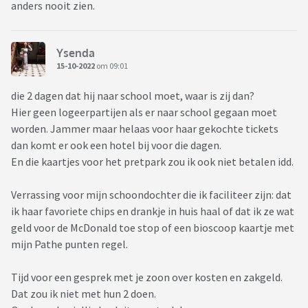
Hij staat nog helemaal aan het begin van alles, moet nu
anders nooit zien.
eerst middelbare halen, toekomst kiezen, heeft een
professionele hobby (muziek) waar zij geen interesse in
heeft etc etc. Daarbij dus die tickets en alles wat wij moeten
Ysenda
15-10-2022
om 09:01
betalen (zij komt ook hier heen maar hij gaat ook naar haar)
en gewoon dat we het lastig vinden om nu daadwerkelijk te
die 2 dagen dat hij naar school moet, waar is zij dan?
weten of dit nu oké is, normaal is, of je dit moet laten want
Hier geen logeerpartijen als er naar school gegaan moet
ze zijn verliefd, of het zin heeft om er iets van te
worden. Jammer maar helaas voor haar gekochte tickets
vinden/willen omdat verliefdheid ip niet te stoppen is etc.
dan komt er ook een hotel bij voor die dagen.
Wie denkt met ons mee???
En die kaartjes voor het pretpark zou ik ook niet betalen idd.
Verrassing voor mijn schoondochter die ik faciliteer zijn: dat
ik haar favoriete chips en drankje in huis haal of dat ik ze wat
geld voor de McDonald toe stop of een bioscoop kaartje met
mijn Pathe punten regel.
Tijd voor een gesprek met je zoon over kosten en zakgeld.
Dat zou ik niet met hun 2 doen.