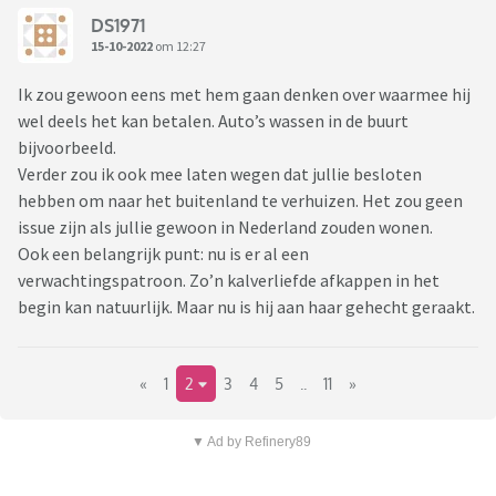
DS1971
15-10-2022
om 12:27
Ik zou gewoon eens met hem gaan denken over waarmee hij
wel deels het kan betalen. Auto’s wassen in de buurt
bijvoorbeeld.
Verder zou ik ook mee laten wegen dat jullie besloten
hebben om naar het buitenland te verhuizen. Het zou geen
issue zijn als jullie gewoon in Nederland zouden wonen.
Ook een belangrijk punt: nu is er al een
verwachtingspatroon. Zo’n kalverliefde afkappen in het
begin kan natuurlijk. Maar nu is hij aan haar gehecht geraakt.
«
1
2
3
4
5
..
11
»
▼ Ad by Refinery89