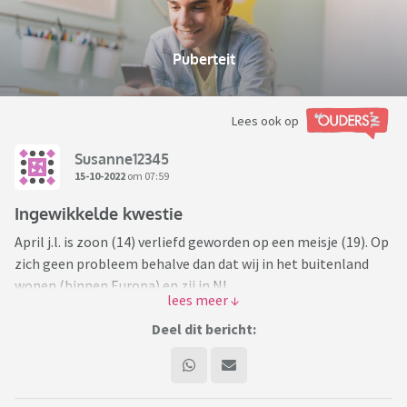
Puberteit
Lees ook op
Susanne12345
15-10-2022
om 07:59
Ingewikkelde kwestie
April j.l. is zoon (14) verliefd geworden op een meisje (19). Op
zich geen probleem behalve dan dat wij in het buitenland
wonen (binnen Europa) en zij in NL.
Voorjaar en zomer hebben we het een beetje laten gaan.
Deel dit bericht:
Zoon (nu 15) is wel wat ouder in gedrag maar ook op veel
vlakken gewoon 15 jaar. Wij als ouders dachten dat zij daar
vanzelf achter zou komen en dat het dan ook wel vanzelf