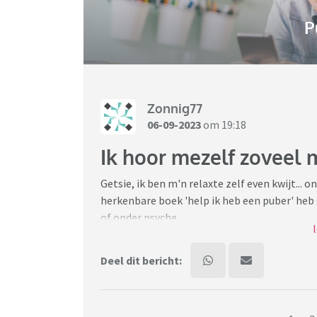
P
Zonnig77
06-09-2023
om 19:18
Ik hoor mezelf zoveel
Getsie, ik ben m'n relaxte zelf even kwijt... 
herkenbare boek 'help ik heb een puber' heb g
of onder psyche.
Ik hoor mezelf al een paar dagen flink moppe
Deel dit bericht:
zeggen maar ik erger me aan van alles, ook al
met autisme, 1 met adhd, het gaat hier vaak al