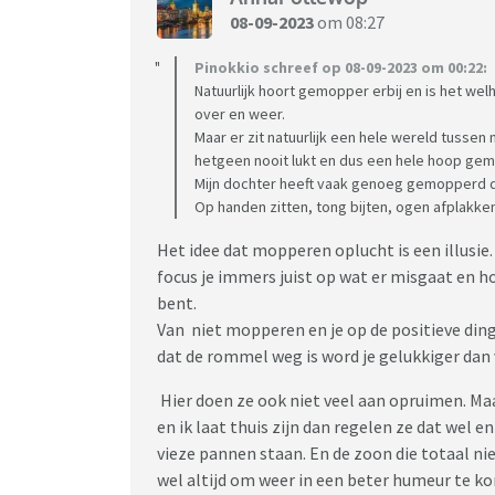
08-09-2023
om 08:27
Pinokkio schreef op 08-09-2023 om 00:22:
Natuurlijk hoort gemopper erbij en is het w
over en weer.
Maar er zit natuurlijk een hele wereld tuss
hetgeen nooit lukt en dus een hele hoop gem
Mijn dochter heeft vaak genoeg gemopperd d
Op handen zitten, tong bijten, ogen afplakken 
Het idee dat mopperen oplucht is een illusie.
focus je immers juist op wat er misgaat en h
bent.
Van niet mopperen en je op de positieve di
dat de rommel weg is word je gelukkiger dan 
Hier doen ze ook niet veel aan opruimen. Ma
en ik laat thuis zijn dan regelen ze dat wel en
vieze pannen staan. En de zoon die totaal ni
wel altijd om weer in een beter humeur te k