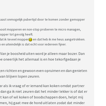
elhaast onmogelijk pubertijd door te komen zonder gemopper
en nooit mopperen en non-stop proberen te micro managen,
opper tot gevolg heeft.
at ik teveel mopper
en dat heb ik me heus aangetrokken.
en uiteindelijk is dat echt voor iedereen fijner.
 Van je boosheid uiten word je alleen maar bozer. Dan
oe oneerlijk het allemaal is en hoe tekorfgedaan je
ngen richten en gewoon even opruimen en dan genieten
van blijven lopen zeuren.
ar als ik vraag of er iemand kan koken omdat partner
 dan ga ik niet zeuren dat het minder lekker is of dat er
et kan of wil koken of boodschappen doen, helpt mij
omen, hij gaat mee de hond uitlaten zodat dat minder