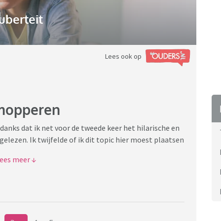
uberteit
Lees ook op
 mopperen
ondanks dat ik net voor de tweede keer het hilarische en
elezen. Ik twijfelde of ik dit topic hier moest plaatsen
ren tegen mijn pubers. Pfff, ik vind het genant te
 heb ik mijn verwachtingen echt al flink bijgesteld (1
 een tikkeltje anders...).