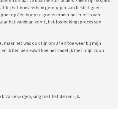
beren omdat ze daarmee als ouders zaken op de spits
taat bij het hoeveelheid gemopper kan beslist geen
opper op één hoop te gooien onder het motto van
 waar het vandaan komt, het losmakingsproces van
s, maar het was ook fijn om af en toe weer bij mijn
o, en ik ben benieuwd hoe het dadelijk met mijn zoon
 bizarre vergelijking met het dierenrijk.