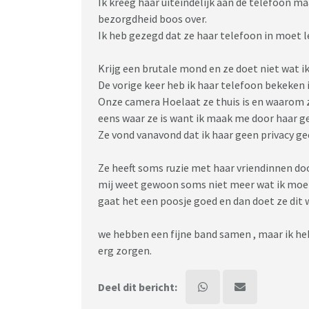
Ik kreeg haar uiteindelijk aan de telefoon maa
bezorgdheid boos over.
Ik heb gezegd dat ze haar telefoon in moet lev
Krijg een brutale mond en ze doet niet wat ik v
De vorige keer heb ik haar telefoon bekeken 
Onze camera Hoelaat ze thuis is en waarom z
eens waar ze is want ik maak me door haar g
Ze vond vanavond dat ik haar geen privacy ge
Ze heeft soms ruzie met haar vriendinnen do
mij weet gewoon soms niet meer wat ik moet 
gaat het een poosje goed en dan doet ze dit 
we hebben een fijne band samen , maar ik heb
erg zorgen.
Deel dit bericht: