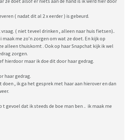
r ze doet alsof er niets aan de hand is ik werd hier door
eren ( nadat dit al 2 x eerder ) is gebeurd.
raag. ( niet teveel drinken , alleen naar huis fietsen)..
ii maak me zo’n zorgen om wat ze doet. En kijk op
e alleen thuiskomt . Ook op haar Snapchat kijk ik wel
edrag zorgen.
ef hierdoor maar ik doe dit door haar gedrag.
or haar gedrag.
doen , ik ga het gesprek met haar aan hierover en dan
weer.
 t gevoel dat ik steeds de boe man ben .. ik maak me