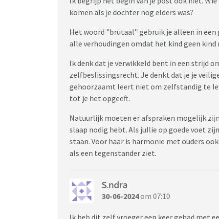
Ik begrijp het begin van je post ook niet. Wie
komen als je dochter nog elders was?
Het woord "brutaal" gebruik je alleen in een
alle verhoudingen omdat het kind geen kind 
Ik denk dat je verwikkeld bent in een strijd o
zelfbeslissingsrecht. Je denkt dat je je veil
gehoorzaamt leert niet om zelfstandig te le
tot je het opgeeft.
Natuurlijk moeten er afspraken mogelijk zijn 
slaap nodig hebt. Als jullie op goede voet zi
staan. Voor haar is harmonie met ouders ook
als een tegenstander ziet.
S.ndra
30-06-2024
om 07:10
Ik heb dit zelf vroeger een keer gehad met e