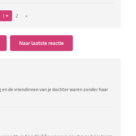
1
2
»
Naar laatste reactie
eg en de vriendinnen van je dochter waren zonder haar