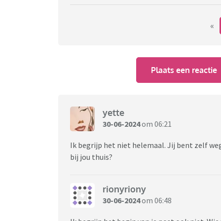
«
Plaats een reactie
yette
30-06-2024
om 06:21
Ik begrijp het niet helemaal. Jij bent zelf w
bij jou thuis?
rionyriony
30-06-2024
om 06:48