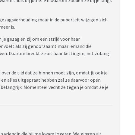
 waren thuis bij jullie? En waarom zouden ze bij je langs
 gezagsverhouding maar in de puberteit wijzigen zich
meer is.
m je gezag en zij om een strijd voor haar
iger voelt als zij gehoorzaamt maar iemand die
ven. Daarom breekt ze uit haar kettingen, net zolang
over de tijd dat ze binnen moet zijn, omdat jij ook je
jn en alles uitgepraat hebben zal ze daarvoor open
 belangrijk. Momenteel vecht ze tegen je omdat ze je
en vriendin die bij me kwam logeren. We gingen uit,