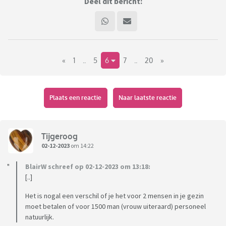
Deel dit bericht:
«
1
..
5
6
7
..
20
»
Plaats een reactie
Naar laatste reactie
Tijgeroog
02-12-2023
om 14:22
BlairW schreef op 02-12-2023 om 13:18:
[..]
Het is nogal een verschil of je het voor 2 mensen in je gezin
moet betalen of voor 1500 man (vrouw uiteraard) personeel
natuurlijk.