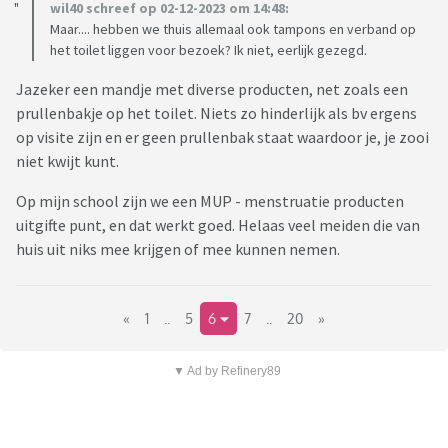
wil40 schreef op 02-12-2023 om 14:48:
Maar.... hebben we thuis allemaal ook tampons en verband op
het toilet liggen voor bezoek? Ik niet, eerlijk gezegd.
Jazeker een mandje met diverse producten, net zoals een
prullenbakje op het toilet. Niets zo hinderlijk als bv ergens
op visite zijn en er geen prullenbak staat waardoor je, je zooi
niet kwijt kunt.
Op mijn school zijn we een MUP - menstruatie producten
uitgifte punt, en dat werkt goed. Helaas veel meiden die van
huis uit niks mee krijgen of mee kunnen nemen.
«
1
..
5
6
7
..
20
»
▼ Ad by Refinery89