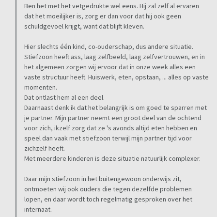
Ben het met het vetgedrukte wel eens. Hij zal zelf al ervaren
dat het moeilijker is, zorg er dan voor dat hij ook geen
schuldgevoel krijgt, want dat blijft kleven.
Hier slechts één kind, co-ouderschap, dus andere situatie.
Stiefzoon heeft ass, laag zelfbeeld, laag zelfvertrouwen, en in
het algemeen zorgen wij ervoor dat in onze week alles een
vaste structuur heeft. Huiswerk, eten, opstaan, ... alles op vaste
momenten.
Dat ontlast hem al een deel.
Daarnaast denk ik dat het belangrijk is om goed te sparren met
je partner. Mijn partner neemt een groot deel van de ochtend
voor zich, ikzelf zorg dat ze 's avonds altijd eten hebben en
speel dan vaak met stiefzoon terwijl mijn partner tijd voor
zichzelf heeft.
Met meerdere kinderen is deze situatie natuurlijk complexer.
Daar mijn stiefzoon in het buitengewoon onderwijs zit,
ontmoeten wij ook ouders die tegen dezelfde problemen
lopen, en daar wordt toch regelmatig gesproken over het
internaat.