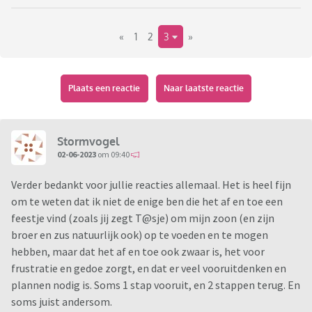
Sociaal gaat alles ook wat minder soepel; het is een schat
van een jongen, slim, grappig, maar ook gevoelig, en in
«
1
2
3
»
grote groepen gaat het niet altijd goed (teveel prikkels).
Motorisch is hij niet de sterkste, geen probleem, maar ook
bij sporten moet hij meer moeite doen om aangehaakt te
blijven.
Plaats een reactie
Naar laatste reactie
Verder is hij 11, beginnend aan het puberen, dus dat begint
nu ook.
Stormvogel
Al met al kost het best wat moeite en denkwerk om te
02-06-2023
om 09:40
zorgen dat hij goed op zijn plaats is. En hebben we daar,
Verder bedankt voor jullie reacties allemaal. Het is heel fijn
omdat hij ouder wordt, ook steeds minder invloed op. Wij
om te weten dat ik niet de enige ben die het af en toe een
kunnen en willen met hem meedenken, maar de uitvoering
feestje vind (zoals jij zegt T@sje) om mijn zoon (en zijn
ligt steeds meer bij hem.
broer en zus natuurlijk ook) op te voeden en te mogen
Ik en mijn man doen het graag, maar in alle eerlijkheid vind
hebben, maar dat het af en toe ook zwaar is, het voor
ik het ook heel vermoeiend. En is het ook zaak om te letten
frustratie en gedoe zorgt, en dat er veel vooruitdenken en
dat de aandacht voor mijn zoon niet ten koste gaat van de
plannen nodig is. Soms 1 stap vooruit, en 2 stappen terug. En
aandacht voor zijn broer en zus.
soms juist andersom.
Tegelijkertijd besef ik me ook dat hij ook zijn best doet, en