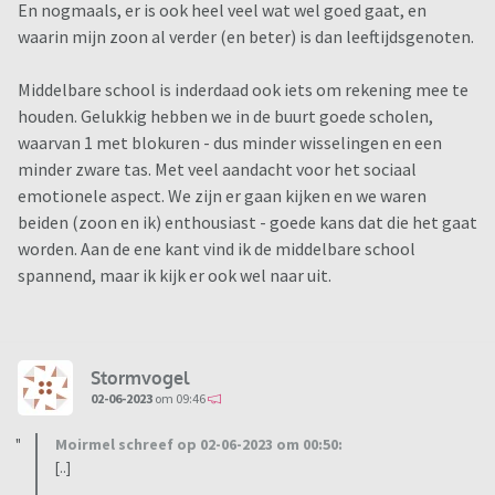
En nogmaals, er is ook heel veel wat wel goed gaat, en
hij het ook niet kan helpen dat alles wat lastiger gaat. En dat
waarin mijn zoon al verder (en beter) is dan leeftijdsgenoten.
hij uiteraard ook heel veel dingen heeft die goed gaan en
waar hij goed in is.
Middelbare school is inderdaad ook iets om rekening mee te
Positief is ook dat mijn man en ik goed op een lijn zitten.
houden. Gelukkig hebben we in de buurt goede scholen,
School denkt ook mee, dus dat is fijn.
waarvan 1 met blokuren - dus minder wisselingen en een
minder zware tas. Met veel aandacht voor het sociaal
Mijn vraag is aan jullie: zitten meer mensen in dezelfde
emotionele aspect. We zijn er gaan kijken en we waren
situatie en hoe ga je ermee om? Is het herkenbaar dat ik wel
beiden (zoon en ik) enthousiast - goede kans dat die het gaat
eens klaar mee ben (terwijl ik weet dat dat niet fair is naar
worden. Aan de ene kant vind ik de middelbare school
hem). Wat doen jullie dan en wat helpt jullie om te zorgen
spannend, maar ik kijk er ook wel naar uit.
dat je zelf ook voldoende energie en vertrouwen houdt?
-
Stormvogel
02-06-2023
om 09:46
Moirmel schreef op 02-06-2023 om 00:50:
[..]