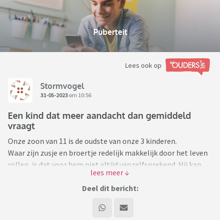
Puberteit
Lees ook op
Stormvogel
31-05-2023
om 10:56
Een kind dat meer aandacht dan gemiddeld
vraagt
Onze zoon van 11 is de oudste van onze 3 kinderen.
Waar zijn zusje en broertje redelijk makkelijk door het leven
rollen, is dat voor hem niet altijd vanzelfsprekend. Hij kan
niet goed tegen veel prikkels, dus het is voor hem continue
de balans zoeken. Te weinig prikkels en uitdaging is ook niet
Deel dit bericht:
goed - hij heeft de neiging moeilijke situaties uit de weg te
gaan - uiteindelijk is dat voor zijn zelfvertrouwen niet goed.