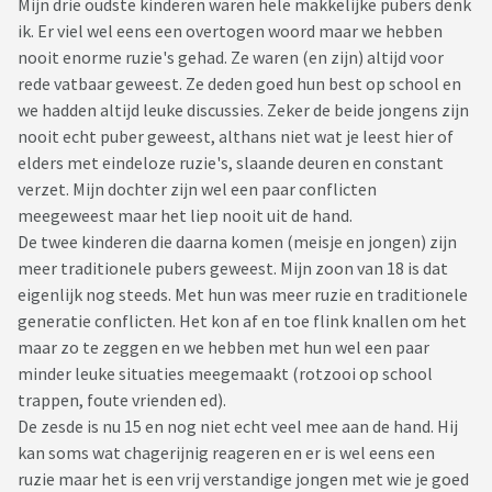
Mijn drie oudste kinderen waren hele makkelijke pubers denk
ik. Er viel wel eens een overtogen woord maar we hebben
nooit enorme ruzie's gehad. Ze waren (en zijn) altijd voor
rede vatbaar geweest. Ze deden goed hun best op school en
we hadden altijd leuke discussies. Zeker de beide jongens zijn
nooit echt puber geweest, althans niet wat je leest hier of
elders met eindeloze ruzie's, slaande deuren en constant
verzet. Mijn dochter zijn wel een paar conflicten
meegeweest maar het liep nooit uit de hand.
De twee kinderen die daarna komen (meisje en jongen) zijn
meer traditionele pubers geweest. Mijn zoon van 18 is dat
eigenlijk nog steeds. Met hun was meer ruzie en traditionele
generatie conflicten. Het kon af en toe flink knallen om het
maar zo te zeggen en we hebben met hun wel een paar
minder leuke situaties meegemaakt (rotzooi op school
trappen, foute vrienden ed).
De zesde is nu 15 en nog niet echt veel mee aan de hand. Hij
kan soms wat chagerijnig reageren en er is wel eens een
ruzie maar het is een vrij verstandige jongen met wie je goed