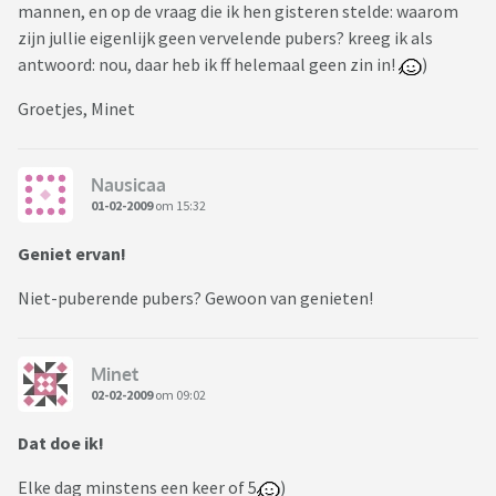
mannen, en op de vraag die ik hen gisteren stelde: waarom
zijn jullie eigenlijk geen vervelende pubers? kreeg ik als
antwoord: nou, daar heb ik ff helemaal geen zin in!
)
Groetjes, Minet
Nausicaa
01-02-2009
om 15:32
Geniet ervan!
Niet-puberende pubers? Gewoon van genieten!
Minet
02-02-2009
om 09:02
Dat doe ik!
Elke dag minstens een keer of 5
)