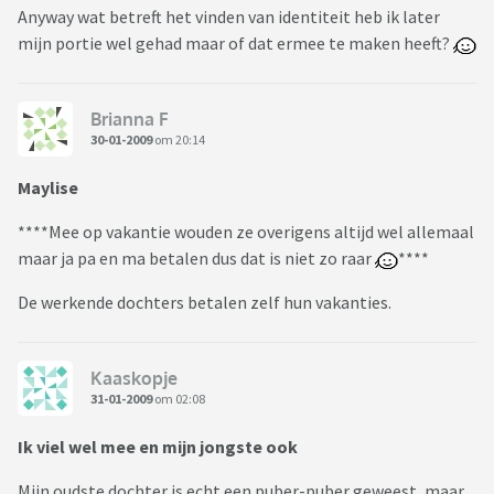
Anyway wat betreft het vinden van identiteit heb ik later
mijn portie wel gehad maar of dat ermee te maken heeft?
Brianna F
30-01-2009
om 20:14
Maylise
****Mee op vakantie wouden ze overigens altijd wel allemaal
maar ja pa en ma betalen dus dat is niet zo raar
****
De werkende dochters betalen zelf hun vakanties.
Kaaskopje
31-01-2009
om 02:08
Ik viel wel mee en mijn jongste ook
Mijn oudste dochter is echt een puber-puber geweest, maar