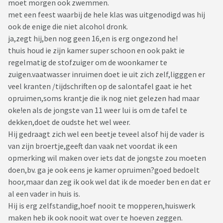
moet morgen ook zwemmen.
met een feest waarbij de hele klas was uitgenodigd was hij
ook de enige die niet alcohol dronk.
ja,zegt hij,ben nog geen 16,en is erg ongezond he!
thuis houd ie zijn kamer super schoon en ook pakt ie
regelmatig de stofzuiger om de woonkamer te
zuigen.vaatwasser inruimen doet ie uit zich zelf,ligggen er
veel kranten /tijdschriften op de salontafel gaat ie het
opruimen,soms krantje die ik nog niet gelezen had maar
oke!en als de jongste van 11 weer lui is om de tafel te
dekken,doet de oudste het wel weer.
Hij gedraagt zich wel een beetje teveel alsof hij de vader is
van zijn broertje,geeft dan vaak net voordat ik een
opmerking wil maken over iets dat de jongste zou moeten
doen,bv. ga je ook eens je kamer opruimen?goed bedoelt
hoor,maar dan zeg ik ook wel dat ik de moeder ben en dat er
al een vader in huis is.
Hij is erg zelfstandig,hoef nooit te mopperen,huiswerk
maken heb ik ook nooit wat over te hoeven zeggen.