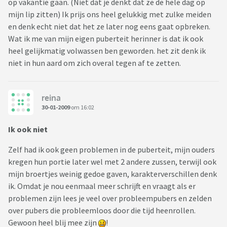
op vakantie gaan. (Niet dat je denkt dat ze de hele dag op
mijn lip zitten) Ik prijs ons heel gelukkig met zulke meiden
en denk echt niet dat het ze later nog eens gaat opbreken.
Wat ik me van mijn eigen puberteit herinner is dat ik ook
heel gelijkmatig volwassen ben geworden. het zit denk ik
niet in hun aard om zich overal tegen af te zetten.
reina
30-01-2009
om 16:02
Ik ook niet
Zelf had ik ook geen problemen in de puberteit, mijn ouders
kregen hun portie later wel met 2 andere zussen, terwijl ook
mijn broertjes weinig gedoe gaven, karakterverschillen denk
ik. Omdat je nou eenmaal meer schrijft en vraagt als er
problemen zijn lees je veel over probleempubers en zelden
over pubers die probleemloos door die tijd heenrollen.
Gewoon heel blij mee zijn
!