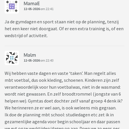
MamaE
12-05-2026
om 22:41
Ja de gymdagen en sport staan niet op de planning, tenzij
het een keer niet doorgaat. Of er een extra training is, of een
wedstrijd of activiteit.
Malm
12-05-2026
om 22:43
Wij hebben vaste dagen en vaste ‘taken’. Man regelt alles
mbt voetbal, dus ook kleding, schoenen. Kinderen zijn zelf
verantwoordelijk voor hun voetbalwas, niet in de wasmand:
wordt niet gewassen. En zelf broodtrommel (jongste van 6
helpen we). Gymtas doet dochter zelf vanaf groep 4 denk ik?
We herinneren ze er wel aan, is ook weleens mis gegraan.
Ik doe de planning mbt school: studiedagen etc zet ik in
gezamenlijke agenda voor begin schooljaar en daar passen
we evt onze werktijden/dagen op aan. Doen we zo eens per