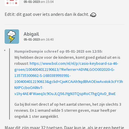
05-01-2023
om 15:04
Edtit: dit gaat over iets anders dan ik dacht.
Abigail
05-01-2023
om 16:40
HumpieDumpie schreef op 05-01-2023 om 12:55:
Wij hebben deze voor de kinderen, komt goed geluid uit en is
robuust:
https://www.bol.com/nl/nl/p/casio-keyboard-sa-46-
groen/1004004012190613/?Referrer=ADVNLGOO002020-G-
135735300662-S-1680389993991-
1004004012190613&gclid=CjwKCAiAh9qdBhAOEiwAvxIok3cFY3h
NXPCcboOAlNvT-
v1hy4AE4FWaeq3c9OuJLQ56JYgN3TQspRoCThgQAvD_BwE
Ga bij Bol niet direct af op het aantal sterren, het zijn slechts 3
reviews. En 1 iemand wilde 5 sterren geven, maar heeft per
ongeluk 1 ster aangeklikt.
Maar dit zijn maar 32 toetsen. Daar kun je, als je er een beetje