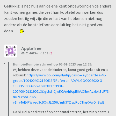
Gelukkig is het huis aan de ene kant onbewoond en de andere
kant wonen games die veel hun koptelefoon werken dus
zouden het iig wij zijn die er last van hebben en niet nog
andere als de koptelefoon aansluiting het niet goed zou
doen
AppleTree
05-01-2023
om 18:33
HumpieDumpie schreef op 05-01-2023 om 12:55:
Wij hebben deze voor de kinderen, komt goed geluid uit en is
robuust:
https://www.bol.com/nl/nl/p/casio-keyboard-sa-46-
groen/1004004012190613/?Referrer=ADVNLGOO002020-G-
135735300662-S-1680389993991-
1004004012190613&gclid=CjwKCAiAh9qdBhAOEiwAvxIok3cFY3h
NXPCcboOAlNvT-
v1hy4AE4FWaeq3c9OuJLQ56JYgN3TQspRoCThgQAvD_BwE
Ga bij Bol niet direct af op het aantal sterren, het zijn slechts 3