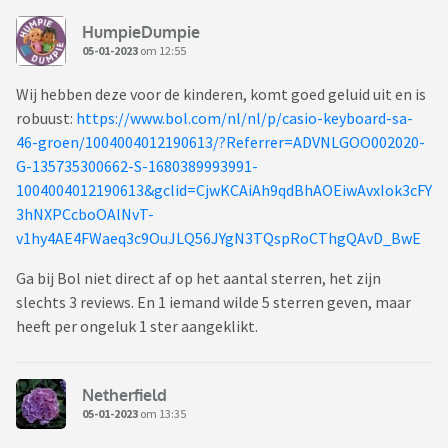
HumpieDumpie
05-01-2023
om 12:55
Wij hebben deze voor de kinderen, komt goed geluid uit en is
robuust:
https://www.bol.com/nl/nl/p/casio-keyboard-sa-
46-groen/1004004012190613/?Referrer=ADVNLGOO002020-
G-135735300662-S-1680389993991-
1004004012190613&gclid=CjwKCAiAh9qdBhAOEiwAvxIok3cFY
3hNXPCcboOAlNvT-
v1hy4AE4FWaeq3c9OuJLQ56JYgN3TQspRoCThgQAvD_BwE
Ga bij Bol niet direct af op het aantal sterren, het zijn
slechts 3 reviews. En 1 iemand wilde 5 sterren geven, maar
heeft per ongeluk 1 ster aangeklikt.
Netherfield
05-01-2023
om 13:35