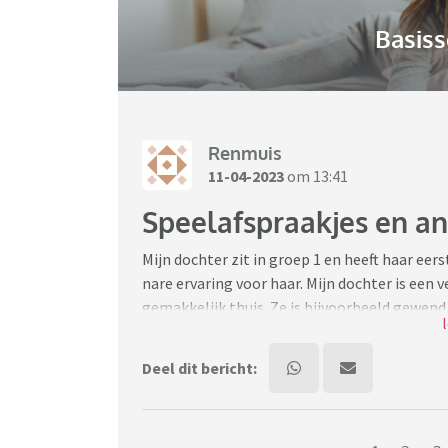
Basiss
Renmuis
11-04-2023
om 13:41
Speelafspraakjes en an
Mijn dochter zit in groep 1 en heeft haar eer
nare ervaring voor haar. Mijn dochter is een v
gemakkelijk thuis. Ze is bijvoorbeeld gewend
dorst heeft en iets te pakken. Dat deed ze dus
waarna ze terechtgewezen werd door de ouder
Deel dit bericht:
(mijn dochter is iemand die het heel graag "g
thuis te spelen.