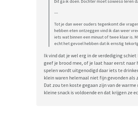
Dit ga ik doen. Dochter moet sowieso leren da
---
Tot je dan weer ouders tegenkomt die vragen
hebben eten ontzeggen vind ik dan weer vreem
iets wat binnen een minuut of twee klaar is. 
echt het gevoel hebben dat ik ernstig tekor
Ik vind dat je wel erg in de verdediging schiet 
geef je brood mee, of je laat haar eerst naar
spelen wordt uitgenodigd daar iets te drinken 
klein waren helemaal niet fijn gevonden als 
Dat zou ten koste gegaan zijn van de warme m
kleine snack is voldoende en dat krijgen ze ec