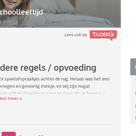
choolleeftijd
Lees ook op
dere regels / opvoeding
ste speelafspraakjes achter de rug. Helaas was het een
erlegen en gevoelig meisje, en wij zijn nogal
 om zelf de (koel)kast open te doen als ze honger /
 ook in haar totale onschuld bij een vriendje thuis,
 van het vriendje. Ze was helemaal overstuur achteraf
oed" doet) en ze durft nu niet meer bij andere kindjes