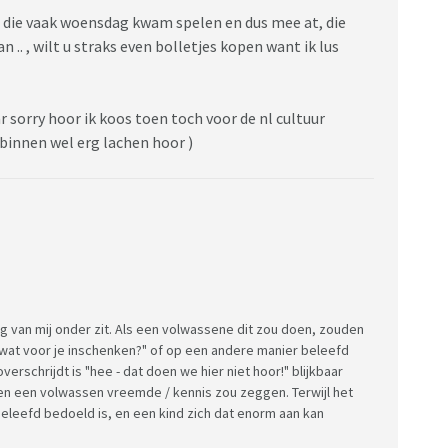
e die vaak woensdag kwam spelen en dus mee at, die
.. , wilt u straks even bolletjes kopen want ik lus
ar sorry hoor ik koos toen toch voor de nl cultuur
 binnen wel erg lachen hoor )
g van mij onder zit. Als een volwassene dit zou doen, zouden
k wat voor je inschenken?" of op een andere manier beleefd
verschrijdt is "hee - dat doen we hier niet hoor!" blijkbaar
gen een volwassen vreemde / kennis zou zeggen. Terwijl het
nbeleefd bedoeld is, en een kind zich dat enorm aan kan