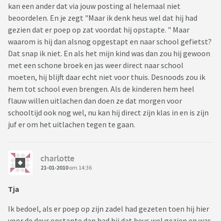
kan een ander dat via jouw posting al helemaal niet
beoordelen. En je zegt "Maar ik denk heus wel dat hij had
gezien dat er poep op zat voordat hij opstapte. " Maar
waarom is hij dan alsnog opgestapt en naar school gefietst?
Dat snap ik niet. En als het mijn kind was dan zou hij gewoon
met een schone broek en jas weer direct naar school
moeten, hij blijft daar echt niet voor thuis. Desnoods zou ik
hem tot school even brengen. Als de kinderen hem heel
flauw willen uitlachen dan doen ze dat morgen voor
schooltijd ook nog wel, nu kan hij direct zijn klas in en is zijn
juf er om het uitlachen tegen te gaan.
charlotte
21-01-2010
om 14:36
Tja
Ik bedoel, als er poep op zijn zadel had gezeten toen hij hier
voor de deur opstapte dan had hij dat heus wel gezien en was