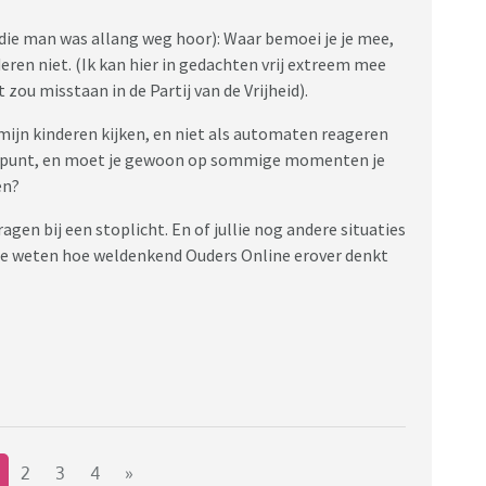
(die man was allang weg hoor): Waar bemoei je je mee,
deren niet. (Ik kan hier in gedachten vrij extreem mee
zou misstaan in de Partij van de Vrijheid).
r mijn kinderen kijken, en niet als automaten reageren
een punt, en moet je gewoon op sommige momenten je
en?
ragen bij een stoplicht. En of jullie nog andere situaties
te weten hoe weldenkend Ouders Online erover denkt
2
3
4
»