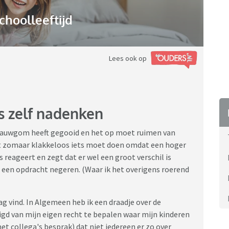
choolleeftijd
Lees ook op
s zelf nadenken
 kauwgom heeft gegooid en het op moet ruimen van
et zomaar klakkeloos iets moet doen omdat een hoger
 reageert en zegt dat er wel een groot verschil is
een opdracht negeren. (Waar ik het overigens roerend
ag vind. In Algemeen heb ik een draadje over de
igd van mijn eigen recht te bepalen waar mijn kinderen
met collega's besprak) dat niet iedereen er zo over