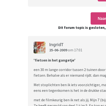
Naar
Dit forum topic is gesloten
IngridT
25-06-2009
om 17:01
'fietsen in het gangetje'
een 30 m lange corridor tussen 2 tuinen door 
fietsen. Behalve als er niemand rijdt. dan ma
Met stoplichten ben ik iets voorzichtiger, ma
eens een tegenkomen is het in de drukke stad
met de filmkeurig ben ik net als jij. Mijn 7 (b
Ze heeft gesmuld van deel 1 t/m 5. En kan er