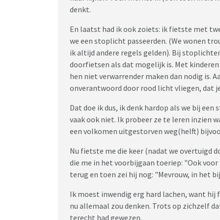
denkt.
En laatst had ik ook zoiets: ik fietste met t
we een stoplicht passeerden. (We wonen trou
ik altijd andere regels gelden). Bij stoplichten 
doorfietsen als dat mogelijk is. Met kinderen 
hen niet verwarrender maken dan nodig is. Aan
onverantwoord door rood licht vliegen, dat je
Dat doe ik dus, ik denk hardop als we bij ee
vaak ook niet. Ik probeer ze te leren inzien 
een volkomen uitgestorven weg(helft) bijvoo
Nu fietste me die keer (nadat we overtuigd 
die me in het voorbijgaan toeriep: "Ook voor k
terug en toen zei hij nog: "Mevrouw, in het bi
Ik moest inwendig erg hard lachen, want hij 
nu allemaal zou denken. Trots op zichzelf da
terecht had gewezen.