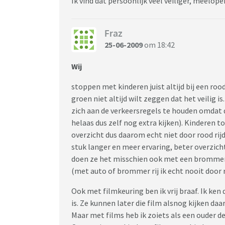
Ik vind dat persoonlijk veel veiliger, meelope
Fraz
25-06-2009
om 18:42
Wij
stoppen met kinderen juist altijd bij een rood
groen niet altijd wilt zeggen dat het veilig is
zich aan de verkeersregels te houden omdat d
helaas dus zelf nog extra kijken). Kinderen 
overzicht dus daarom echt niet door rood rijd
stuk langer en meer ervaring, beter overzicht
doen ze het misschien ook met een brommer 
(met auto of brommer rij ik echt nooit door 
Ook met filmkeuring ben ik vrij braaf. Ik ken 
is. Ze kunnen later die film alsnog kijken daar
Maar met films heb ik zoiets als een ouder d