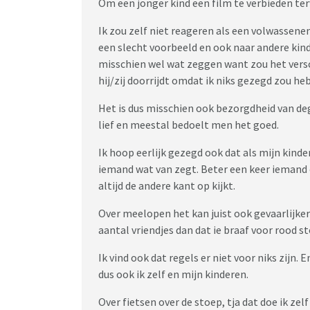
Om een jonger kind een film te verbieden terwij
Ik zou zelf niet reageren als een volwassenen
een slecht voorbeeld en ook naar andere kind
misschien wel wat zeggen want zou het versc
hij/zij doorrijdt omdat ik niks gezegd zou he
Het is dus misschien ook bezorgdheid van deg
lief en meestal bedoelt men het goed.
Ik hoop eerlijk gezegd ook dat als mijn kinde
iemand wat van zegt. Beter een keer iemand
altijd de andere kant op kijkt.
Over meelopen het kan juist ook gevaarlijker 
aantal vriendjes dan dat ie braaf voor rood st
Ik vind ook dat regels er niet voor niks zijn. 
dus ook ik zelf en mijn kinderen.
Over fietsen over de stoep, tja dat doe ik zel