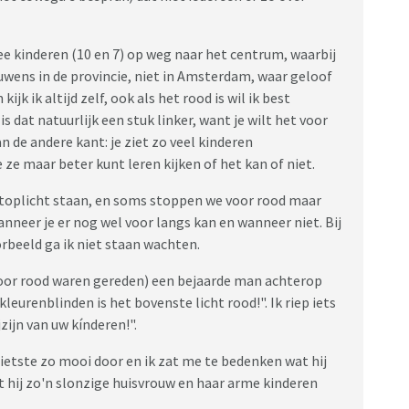
wee kinderen (10 en 7) op weg naar het centrum, waarbij
wens in de provincie, niet in Amsterdam, waar geloof
kijk ik altijd zelf, ook als het rood is wil ik best
is dat natuurlijk een stuk linker, want je wilt het voor
 de andere kant: je ziet zo veel kinderen
 ze maar beter kunt leren kijken of het kan of niet.
n stoplicht staan, en soms stoppen we voor rood maar
wanneer je er nog wel voor langs kan en wanneer niet. Bij
rbeeld ga ik niet staan wachten.
door rood waren gereden) een bejaarde man achterop
leurenblinden is het bovenste licht rood!". Ik riep iets
jzijn van uw kínderen!".
fietste zo mooi door en ik zat me te bedenken wat hij
t hij zo'n slonzige huisvrouw en haar arme kinderen