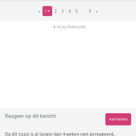
«
1
2
3
4
5
..
11
»
▼ Ad by Refinery89
Reageer op dit bericht
Aanmelden
Op dit topic is al langer dan 4 weken niet gereageerd,