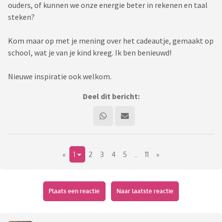
ouders, of kunnen we onze energie beter in rekenen en taal
steken?
Kom maar op met je mening over het cadeautje, gemaakt op
school, wat je van je kind kreeg. Ik ben benieuwd!
Nieuwe inspiratie ook welkom.
Deel dit bericht:
«
1
2
3
4
5
..
11
»
Plaats een reactie
Naar laatste reactie