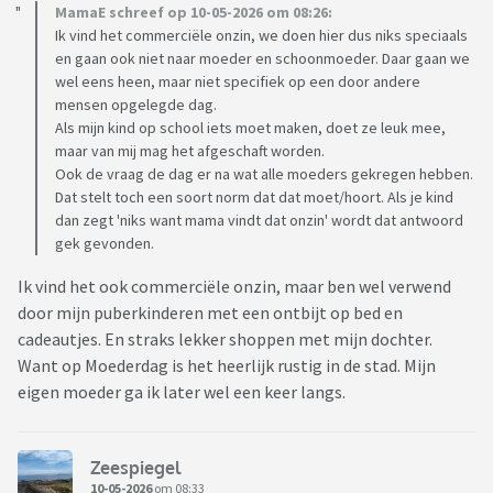
MamaE schreef op 10-05-2026 om 08:26:
Ik vind het commerciële onzin, we doen hier dus niks speciaals
en gaan ook niet naar moeder en schoonmoeder. Daar gaan we
wel eens heen, maar niet specifiek op een door andere
mensen opgelegde dag.
Als mijn kind op school iets moet maken, doet ze leuk mee,
maar van mij mag het afgeschaft worden.
Ook de vraag de dag er na wat alle moeders gekregen hebben.
Dat stelt toch een soort norm dat dat moet/hoort. Als je kind
dan zegt 'niks want mama vindt dat onzin' wordt dat antwoord
gek gevonden.
Ik vind het ook commerciële onzin, maar ben wel verwend
door mijn puberkinderen met een ontbijt op bed en
cadeautjes. En straks lekker shoppen met mijn dochter.
Want op Moederdag is het heerlijk rustig in de stad. Mijn
eigen moeder ga ik later wel een keer langs.
Zeespiegel
10-05-2026
om 08:33