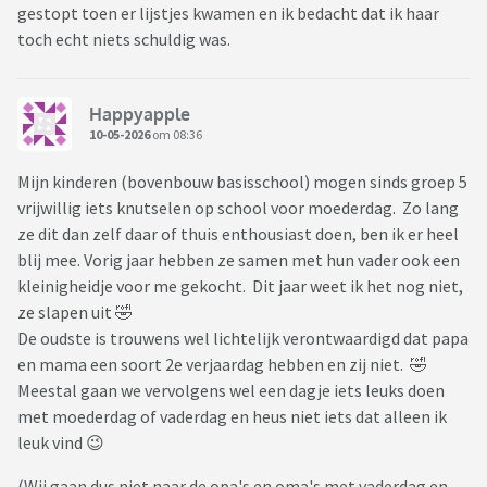
gestopt toen er lijstjes kwamen en ik bedacht dat ik haar
toch echt niets schuldig was.
Happyapple
10-05-2026
om 08:36
Mijn kinderen (bovenbouw basisschool) mogen sinds groep 5
vrijwillig iets knutselen op school voor moederdag. Zo lang
ze dit dan zelf daar of thuis enthousiast doen, ben ik er heel
blij mee. Vorig jaar hebben ze samen met hun vader ook een
kleinigheidje voor me gekocht. Dit jaar weet ik het nog niet,
ze slapen uit 🤣
De oudste is trouwens wel lichtelijk verontwaardigd dat papa
en mama een soort 2e verjaardag hebben en zij niet. 🤣
Meestal gaan we vervolgens wel een dagje iets leuks doen
met moederdag of vaderdag en heus niet iets dat alleen ik
leuk vind 😉
(Wij gaan dus niet naar de opa's en oma's met vaderdag en