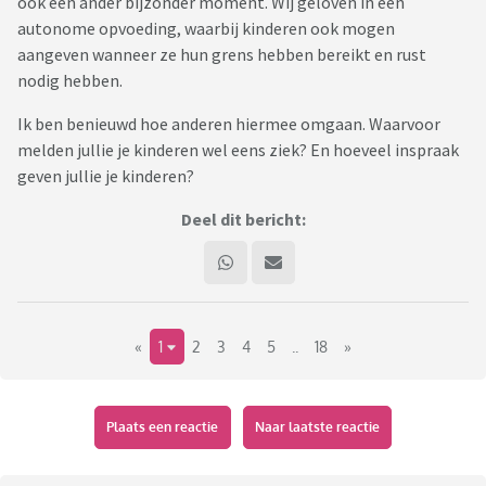
ook een ander bijzonder moment. Wij geloven in een
autonome opvoeding, waarbij kinderen ook mogen
aangeven wanneer ze hun grens hebben bereikt en rust
nodig hebben.
Ik ben benieuwd hoe anderen hiermee omgaan. Waarvoor
melden jullie je kinderen wel eens ziek? En hoeveel inspraak
geven jullie je kinderen?
Deel dit bericht:
«
1
2
3
4
5
..
18
»
Plaats een reactie
Naar laatste reactie