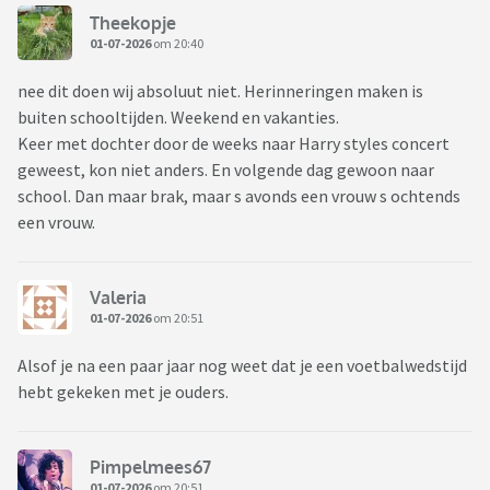
Theekopje
01-07-2026
om 20:40
nee dit doen wij absoluut niet. Herinneringen maken is
buiten schooltijden. Weekend en vakanties.
Keer met dochter door de weeks naar Harry styles concert
geweest, kon niet anders. En volgende dag gewoon naar
school. Dan maar brak, maar s avonds een vrouw s ochtends
een vrouw.
Valeria
01-07-2026
om 20:51
Alsof je na een paar jaar nog weet dat je een voetbalwedstijd
hebt gekeken met je ouders.
Pimpelmees67
01-07-2026
om 20:51