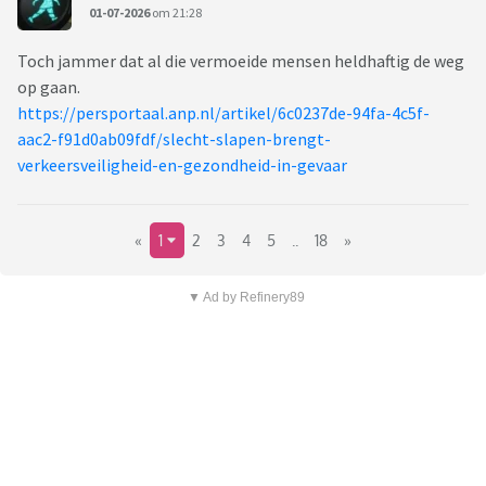
01-07-2026
om 21:28
Toch jammer dat al die vermoeide mensen heldhaftig de weg
op gaan.
https://persportaal.anp.nl/artikel/6c0237de-94fa-4c5f-
aac2-f91d0ab09fdf/slecht-slapen-brengt-
verkeersveiligheid-en-gezondheid-in-gevaar
«
1
2
3
4
5
..
18
»
▼ Ad by Refinery89