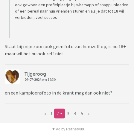
ook gewoon een profielplaatje bij whatsapp of snapp uploaden
of een bereal naar hun vrienden sturen en als je dat tot 18 wil
verbieden; veel succes
Staat bij mijn zoon ook geen foto van hemzelf op, is nu 18+
maar wil het nu ook zelf niet.
Tijgeroog
04-07-2024
om 19:30
en een kampioensfoto in de krant mag dan ook niet?
«
1
2
3
4
5
»
▼ Ad by Refinery89