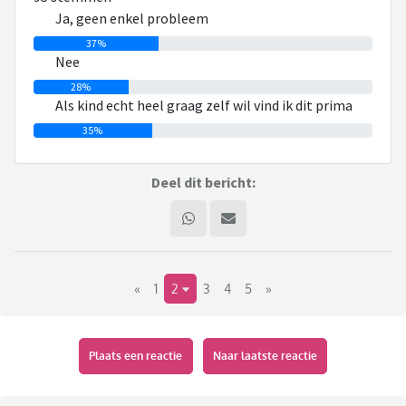
we geen toestemming geven. Ik ben heel benieuwd wat jullie
Ja, geen enkel probleem
mening is en of mensen hier ervaring mee hebben.
37%
Nee
28%
Als kind echt heel graag zelf wil vind ik dit prima
35%
Deel dit bericht:
«
1
2
3
4
5
»
Plaats een reactie
Naar laatste reactie