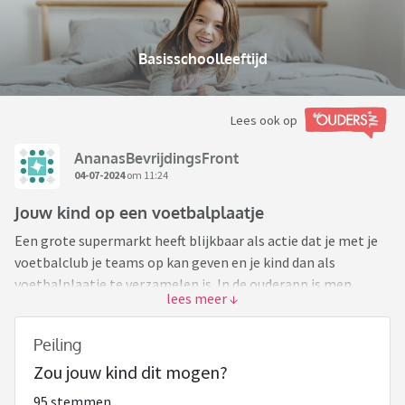
Basisschoolleeftijd
Lees ook op
AnanasBevrijdingsFront
04-07-2024
om 11:24
Jouw kind op een voetbalplaatje
Een grote supermarkt heeft blijkbaar als actie dat je met je
voetbalclub je teams op kan geven en je kind dan als
voetbalplaatje te verzamelen is. In de ouderapp is men
razend enthousiast. Ik zie dit echter helemaal niet zitten.
Afgezien van het feit dat ik niet wil dat Jan en alleman een
Peiling
foto van mijn kind bij de boodschappen kan krijgen zie ik ook
Zou jouw kind dit mogen?
hoe het kan leiden tot pesterijtjes. Kind staat niet bovenaan
de apenrots zeg maar. Iedereen reageert heel verbaasd dat
95 stemmen