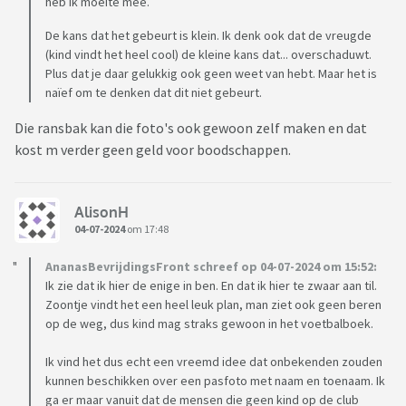
heb ik moeite mee.
De kans dat het gebeurt is klein. Ik denk ook dat de vreugde
(kind vindt het heel cool) de kleine kans dat... overschaduwt.
Plus dat je daar gelukkig ook geen weet van hebt. Maar het is
naïef om te denken dat dit niet gebeurt.
Die ransbak kan die foto's ook gewoon zelf maken en dat
kost m verder geen geld voor boodschappen.
AlisonH
04-07-2024
om 17:48
AnanasBevrijdingsFront schreef op 04-07-2024 om 15:52:
Ik zie dat ik hier de enige in ben. En dat ik hier te zwaar aan til.
Zoontje vindt het een heel leuk plan, man ziet ook geen beren
op de weg, dus kind mag straks gewoon in het voetbalboek.
Ik vind het dus echt een vreemd idee dat onbekenden zouden
kunnen beschikken over een pasfoto met naam en toenaam. Ik
ga er maar vanuit dat de mensen die geen kind op de club