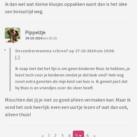
ik dan wel wat kleine klusjes oppakken want dan is het idee
van bonustijd weg.
Pippeltje
29-10-2024
om 02:26
Decembermamma schreef op 27-10-2024 om 19:56:
[..]
Ik snap niet dat het fijn is om geen kinderen thuis te hebben, je
kiest toch voor je kinderen omdat je dat leuk vind? Heb nog
nooit extra genoten als mijn kind van huis is. Ik geniet juist dat
hij thuis is en vriendjes over de vloer heeft.
Misschien dat jij je niet zo goed alleen vermaken kan. Maar ik
vond het ook heerlijk: even een uurtje lezen of wat dan ook,
alleen thuis!
«
1
2
3
4
5
6
»