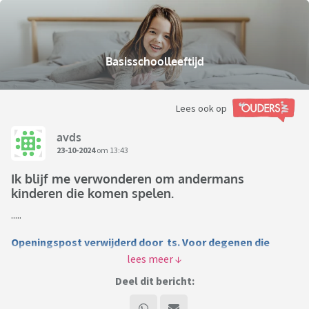
Basisschoolleeftijd
Lees ook op
avds
23-10-2024
om 13:43
Ik blijf me verwonderen om andermans
kinderen die komen spelen.
.....
Openingspost verwijderd door ts. Voor degenen die
graag door willen discussiëren (met dank aan yette):
Deel dit bericht: