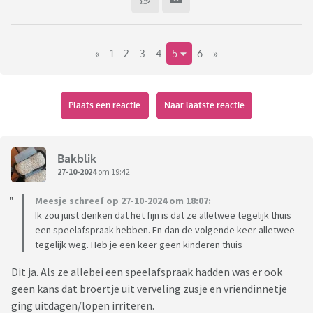
Het onderwerp: vriendjes tijdens speelafspraakjes bij jou
thuis, gedragen zich soms anders dan jouw eigen kind. Dat
kan leiden tot ergernissen. Ze stoten per ongeluk drinken
«
1
2
3
4
5
6
»
over je gestoffeerde eetkamerstoelen, springen op de bank,
zitten niet op twee billen en lusten bij nader inzien toch
geen Optimel, dus die gaat door de gootsteen.
Plaats een reactie
Naar laatste reactie
Heb jij wel eens vriendjes over de vloer waar je je aan ergert?
Wat doen ze dan? Hoe ga jij ermee om?
Bakblik
27-10-2024
om 19:42
Meesje schreef op 27-10-2024 om 18:07:
Ik zou juist denken dat het fijn is dat ze alletwee tegelijk thuis
een speelafspraak hebben. En dan de volgende keer alletwee
tegelijk weg. Heb je een keer geen kinderen thuis
Dit ja. Als ze allebei een speelafspraak hadden was er ook
geen kans dat broertje uit verveling zusje en vriendinnetje
ging uitdagen/lopen irriteren.