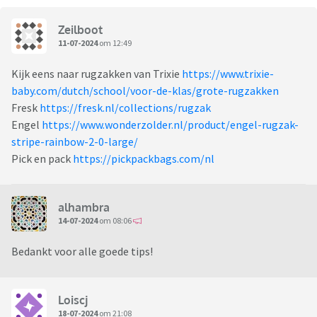
Zeilboot
11-07-2024
om 12:49
Kijk eens naar rugzakken van Trixie
https://www.trixie-
baby.com/dutch/school/voor-de-klas/grote-rugzakken
Fresk
https://fresk.nl/collections/rugzak
Engel
https://www.wonderzolder.nl/product/engel-rugzak-
stripe-rainbow-2-0-large/
Pick en pack
https://pickpackbags.com/nl
alhambra
14-07-2024
om 08:06
Bedankt voor alle goede tips!
Loiscj
18-07-2024
om 21:08