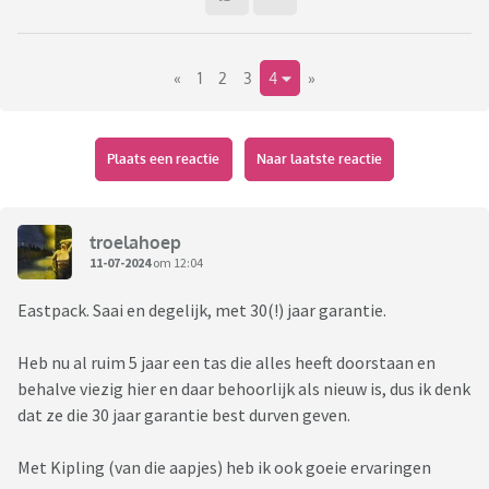
«
1
2
3
4
»
Plaats een reactie
Naar laatste reactie
troelahoep
11-07-2024
om 12:04
Eastpack. Saai en degelijk, met 30(!) jaar garantie.
Heb nu al ruim 5 jaar een tas die alles heeft doorstaan en
behalve viezig hier en daar behoorlijk als nieuw is, dus ik denk
dat ze die 30 jaar garantie best durven geven.
Met Kipling (van die aapjes) heb ik ook goeie ervaringen