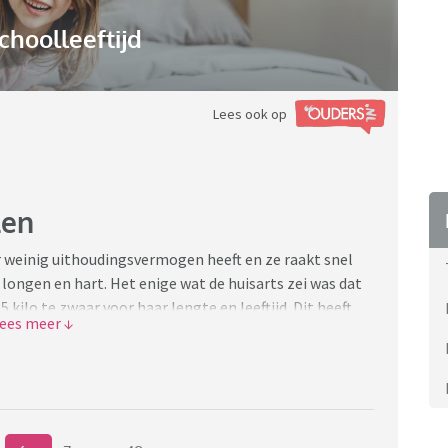
choolleeftijd
Lees ook op
len
r weinig uithoudingsvermogen heeft en ze raakt snel
 longen en hart. Het enige wat de huisarts zei was dat
 kilo te zwaar voor haar lengte en leeftijd. Dit heeft
jn dochter. Ik schrok hier best van. Want mijn dochter is
 dat ze overgewicht heeft. Maar hoe pak ik dit aan? Ik
 ik wil ook niet dat mijn dochter een eetstoornis