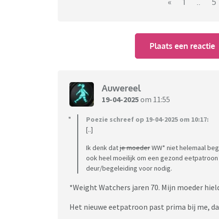
«
1
..
5
Plaats een reactie
Auwereel
19-04-2025
om 11:55
Poezie schreef op 19-04-2025 om 10:17:
[..]
Ik denk dat
je moeder
WW* niet helemaal begre
ook heel moeilijk om een gezond eetpatroon a
deur/begeleiding voor nodig.
*Weight Watchers jaren 70. Mijn moeder hield
Het nieuwe eetpatroon past prima bij me, da