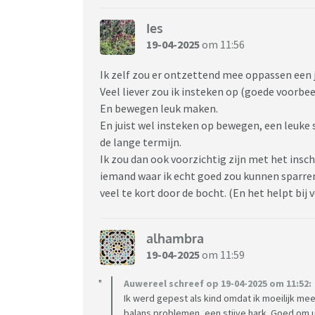
Ies
19-04-2025
om 11:56
Ik zelf zou er ontzettend mee oppassen een j
Veel liever zou ik insteken op (goede voorb
En bewegen leuk maken.
En juist wel insteken op bewegen, een leuke
de lange termijn.
Ik zou dan ook voorzichtig zijn met het insc
iemand waar ik echt goed zou kunnen sparren
veel te kort door de bocht. (En het helpt bij
alhambra
19-04-2025
om 11:59
Auwereel schreef op 19-04-2025 om 11:52:
Ik werd gepest als kind omdat ik moeilijk m
balans problemen, een stijve hark. Goed om 