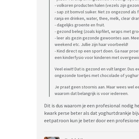
- volkoren producten halen (vezels zijn gezond 
- sap zit bomvol suiker. Net zo ongezond als f
ranja en drinken, water, thee, melk, clear dra
- dagelijks groente en fruit.
- gezond beleg (zoals kipfilet, wraps met groe
- leer als gezin gezonde gewoontes aan. Meer
weekend etc. Jullie zijn haar voorbeeld!
- Kind direct op een sport doen. Ga naar proe
een kinderfysio voor kinderen met overgewic
Veel eiwit! Dat is gezond en vult langer. Dus 
ongezonde toetjes met chocolade of yoghurt
Je praat geen stoornis aan. Maar wees wel eer
waarom dat belangrijk is voor iedereen.
Dit is dus waarom je een profesional nodig heb
kwark perse beter als dat yoghurtdrankje bijv 
eetpatroon kun je beter door een profesione