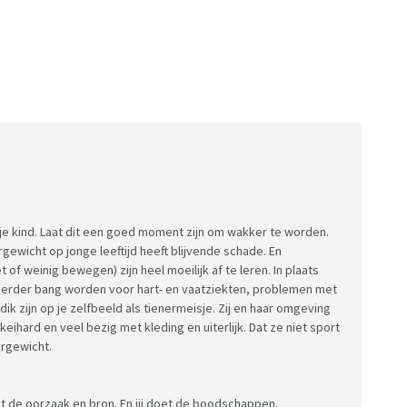
 je kind. Laat dit een goed moment zijn om wakker te worden.
gewicht op jonge leeftijd heeft blijvende schade. En
f weinig bewegen) zijn heel moeilijk af te leren. In plaats
k eerder bang worden voor hart- en vaatziekten, problemen met
k zijn op je zelfbeeld als tienermeisje. Zij en haar omgeving
 keihard en veel bezig met kleding en uiterlijk. Dat ze niet sport
ergewicht.
nt de oorzaak en bron. En jij doet de boodschappen.