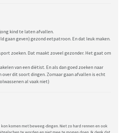
ong kind te laten afvallen.
eeld gaan geven) gezond eetpatroon. En dat leuk maken.
 sport zoeken. Dat maakt zoveel gezonder. Het gaat om
hakelen van een diëtist. En als dan goed zoeken naar
 over dit soort dingen. Zomaar gaan afvallen is echt
 volwassenen al vaak niet)
ee kon komen met beweeg-dingen. Niet zo hard rennen en ook
uitgelachen te worden en niet mee te mogen doen. Ik denk dat