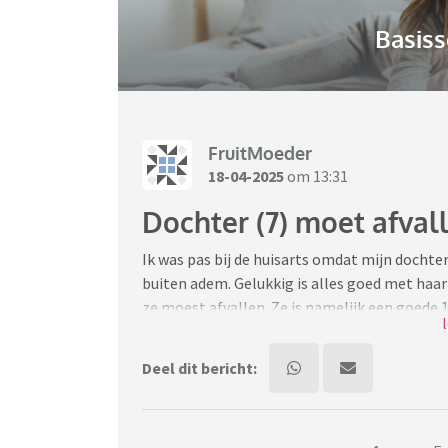
Basiss
FruitMoeder
18-04-2025
om 13:31
Dochter (7) moet afval
Ik was pas bij de huisarts omdat mijn dochte
buiten adem. Gelukkig is alles goed met haar
ze moest afvallen. Ze is namelijk een goede 15
die alleen tegen mij verteld en niet tegen mi
misshien een beetje mollig, maar je ziet niet
Deel dit bericht:
wil een afspraak maken met de dietiste, maar
aangepraat krijgt.