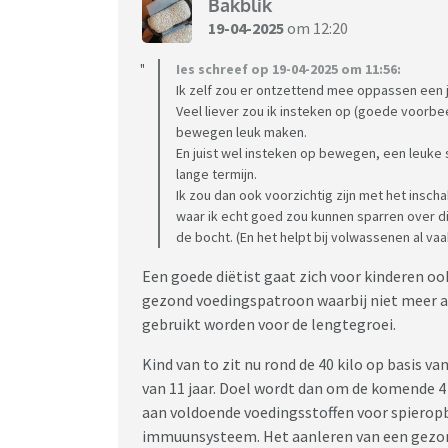
Bakblik
19-04-2025
om 12:20
Ies schreef op 19-04-2025 om 11:56:
Ik zelf zou er ontzettend mee oppassen een jo
Veel liever zou ik insteken op (goede voorb
bewegen leuk maken.
En juist wel insteken op bewegen, een leuke
lange termijn.
Ik zou dan ook voorzichtig zijn met het insch
waar ik echt goed zou kunnen sparren over dit
de bocht. (En het helpt bij volwassenen al vaa
Een goede diëtist gaat zich voor kinderen oo
gezond voedingspatroon waarbij niet meer aa
gebruikt worden voor de lengtegroei.
Kind van to zit nu rond de 40 kilo op basis va
van 11 jaar. Doel wordt dan om de komende 4 j
aan voldoende voedingsstoffen voor spierop
immuunsysteem. Het aanleren van een gezon