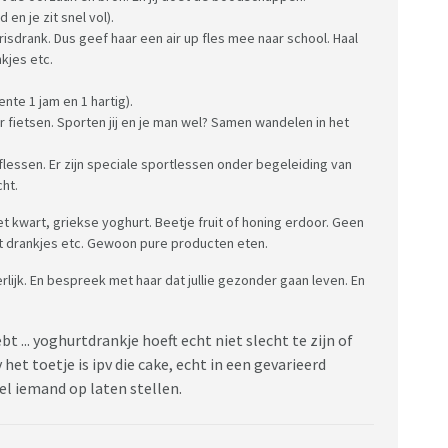
en je zit snel vol).
risdrank. Dus geef haar een air up fles mee naar school. Haal
nkjes etc.
nte 1 jam en 1 hartig).
 fietsen. Sporten jij en je man wel? Samen wandelen in het
flessen. Er zijn speciale sportlessen onder begeleiding van
ht.
eet kwart, griekse yoghurt. Beetje fruit of honing erdoor. Geen
 drankjes etc. Gewoon pure producten eten.
lijk. En bespreek met haar dat jullie gezonder gaan leven. En
t ... yoghurtdrankje hoeft echt niet slecht te zijn of
het toetje is ipv die cake, echt in een gevarieerd
el iemand op laten stellen.