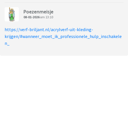
Poezenmeisje
08-01-2026
om 13:10
https://verf-briljant.nl/acrylverf-uit-kleding-
krijgen/#wanneer_moet_ik_professionele_hulp_inschakele
n_