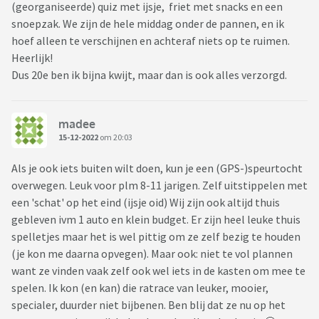
(georganiseerde) quiz met ijsje, friet met snacks en een
snoepzak. We zijn de hele middag onder de pannen, en ik
hoef alleen te verschijnen en achteraf niets op te ruimen.
Heerlijk!
Dus 20e ben ik bijna kwijt, maar dan is ook alles verzorgd.
madee
15-12-2022
om 20:03
Als je ook iets buiten wilt doen, kun je een (GPS-)speurtocht
overwegen. Leuk voor plm 8-11 jarigen. Zelf uitstippelen met
een 'schat' op het eind (ijsje oid) Wij zijn ook altijd thuis
gebleven ivm 1 auto en klein budget. Er zijn heel leuke thuis
spelletjes maar het is wel pittig om ze zelf bezig te houden
(je kon me daarna opvegen). Maar ook: niet te vol plannen
want ze vinden vaak zelf ook wel iets in de kasten om mee te
spelen. Ik kon (en kan) die ratrace van leuker, mooier,
specialer, duurder niet bijbenen. Ben blij dat ze nu op het