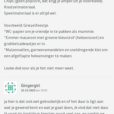
Chips (geen popcorn, dat krijg je amper uit je vloerkleed).
Knutselmateriaal.
Speelmateriaal is er altijd wel.
Voorbeeld: Griezelfeestje.
*WC-papier om je vriendje in te pakken als mummie.
*Emmer macaroni met groene kleurstof (heksensnot) en
grabbelcadeautjes er in.
*Muizenvallen, garneeramandelen en sneldrogende klei om
een afgeflapte heksenvinger te maken.
Leuke dvd voor als je het niet meer weet.
Gingergirl
15-12-2022
om 19:23
ja hier is dat ook wel gebruikelijk en of het duur is ligt aan
wat je gewend bent en wat je gaat doen, ik vind dat niet duur.
Ik vond als kind thuis feestjes nooit veel aan, en omdat we