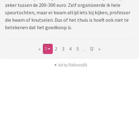
zeker tussen de 200-300 euro. Zelf organiseerde ik hele
speurtochten, maar er kwam altijd iets bij kijken, professor
die kwam of knutselen. Dus of het thuis is hoeft ook niet te
betekenen dat het goedkoop is.
«
1
2
3
4
5
..
12
»
▼ Ad by Refinery89