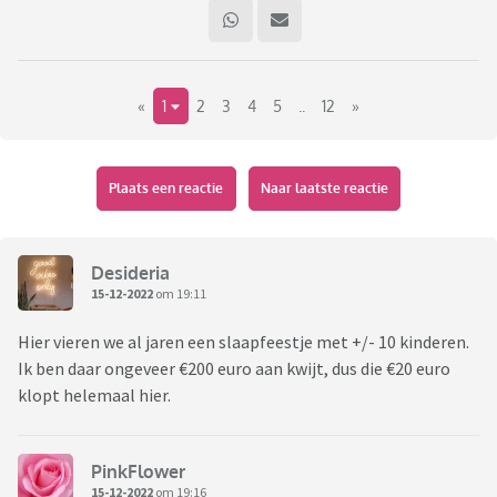
«
1
2
3
4
5
..
12
»
Plaats een reactie
Naar laatste reactie
Desideria
15-12-2022
om 19:11
Hier vieren we al jaren een slaapfeestje met +/- 10 kinderen.
Ik ben daar ongeveer €200 euro aan kwijt, dus die €20 euro
klopt helemaal hier.
PinkFlower
15-12-2022
om 19:16