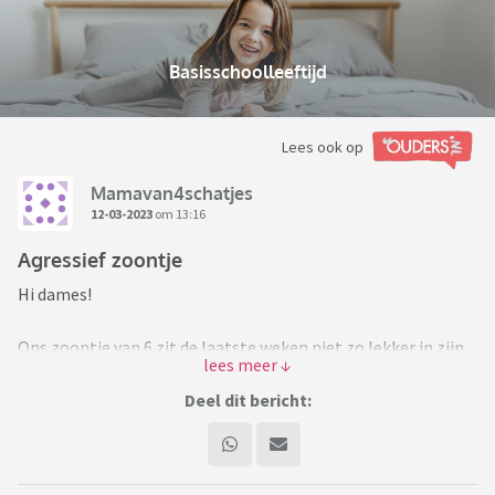
Basisschoolleeftijd
Lees ook op
Mamavan4schatjes
12-03-2023
om 13:16
Agressief zoontje
Hi dames!
Ons zoontje van 6 zit de laatste weken niet zo lekker in zijn
vel.
Deel dit bericht:
Op school slaat, schopt en scheld hij veel. Ik heb hem al
meerdere keren moeten ophalen uit school.