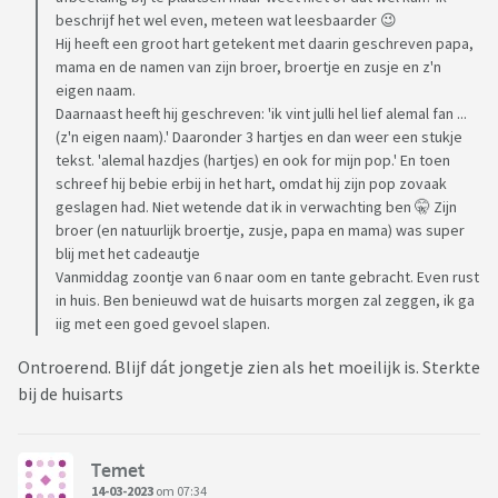
beschrijf het wel even, meteen wat leesbaarder 😉
Hij heeft een groot hart getekent met daarin geschreven papa,
mama en de namen van zijn broer, broertje en zusje en z'n
eigen naam.
Daarnaast heeft hij geschreven: 'ik vint julli hel lief alemal fan ...
(z'n eigen naam).' Daaronder 3 hartjes en dan weer een stukje
tekst. 'alemal hazdjes (hartjes) en ook for mijn pop.' En toen
schreef hij bebie erbij in het hart, omdat hij zijn pop zovaak
geslagen had. Niet wetende dat ik in verwachting ben 🤫 Zijn
broer (en natuurlijk broertje, zusje, papa en mama) was super
blij met het cadeautje
Vanmiddag zoontje van 6 naar oom en tante gebracht. Even rust
in huis. Ben benieuwd wat de huisarts morgen zal zeggen, ik ga
iig met een goed gevoel slapen.
Ontroerend. Blijf dát jongetje zien als het moeilijk is. Sterkte
bij de huisarts
Temet
14-03-2023
om 07:34