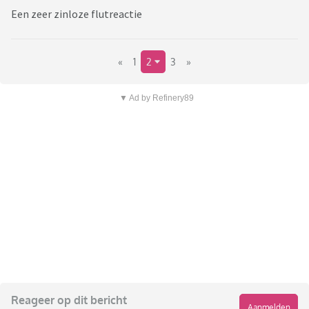
Een zeer zinloze flutreactie
«
1
2
3
»
▼ Ad by Refinery89
Reageer op dit bericht
Aanmelden