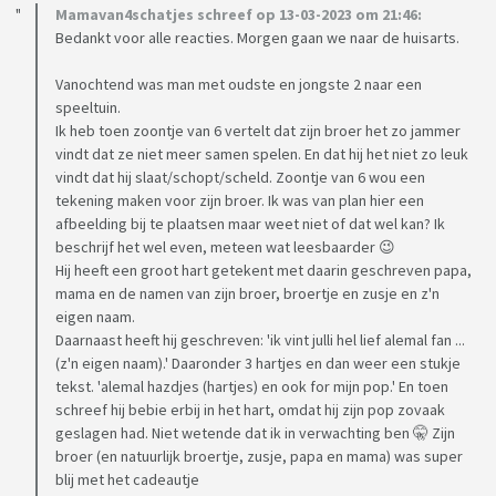
Mamavan4schatjes schreef op 13-03-2023 om 21:46:
Bedankt voor alle reacties. Morgen gaan we naar de huisarts.
Vanochtend was man met oudste en jongste 2 naar een
speeltuin.
Ik heb toen zoontje van 6 vertelt dat zijn broer het zo jammer
vindt dat ze niet meer samen spelen. En dat hij het niet zo leuk
vindt dat hij slaat/schopt/scheld. Zoontje van 6 wou een
tekening maken voor zijn broer. Ik was van plan hier een
afbeelding bij te plaatsen maar weet niet of dat wel kan? Ik
beschrijf het wel even, meteen wat leesbaarder 😉
Hij heeft een groot hart getekent met daarin geschreven papa,
mama en de namen van zijn broer, broertje en zusje en z'n
eigen naam.
Daarnaast heeft hij geschreven: 'ik vint julli hel lief alemal fan ...
(z'n eigen naam).' Daaronder 3 hartjes en dan weer een stukje
tekst. 'alemal hazdjes (hartjes) en ook for mijn pop.' En toen
schreef hij bebie erbij in het hart, omdat hij zijn pop zovaak
geslagen had. Niet wetende dat ik in verwachting ben 🤫 Zijn
broer (en natuurlijk broertje, zusje, papa en mama) was super
blij met het cadeautje