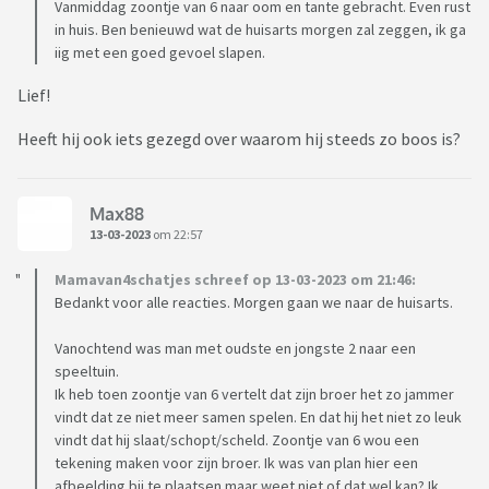
Vanmiddag zoontje van 6 naar oom en tante gebracht. Even rust
in huis. Ben benieuwd wat de huisarts morgen zal zeggen, ik ga
iig met een goed gevoel slapen.
Lief!
Heeft hij ook iets gezegd over waarom hij steeds zo boos is?
Max88
13-03-2023
om 22:57
Mamavan4schatjes schreef op 13-03-2023 om 21:46:
Bedankt voor alle reacties. Morgen gaan we naar de huisarts.
Vanochtend was man met oudste en jongste 2 naar een
speeltuin.
Ik heb toen zoontje van 6 vertelt dat zijn broer het zo jammer
vindt dat ze niet meer samen spelen. En dat hij het niet zo leuk
vindt dat hij slaat/schopt/scheld. Zoontje van 6 wou een
tekening maken voor zijn broer. Ik was van plan hier een
afbeelding bij te plaatsen maar weet niet of dat wel kan? Ik