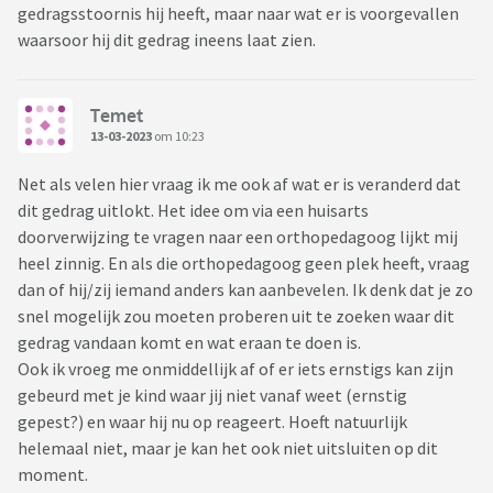
gedragsstoornis hij heeft, maar naar wat er is voorgevallen
helemaal rustig, maar ik durf als ze bij elkaar zijn ook geen
waarsoor hij dit gedrag ineens laat zien.
seconde weg te kijken.
Ik ben zo wanhopig... Het was zo'n sociaal jongetje en nu
Temet
opeens dit! Zou hij een gedragsstoornis hebben? Alvast heel
13-03-2023
om 10:23
erg bedankt...
Net als velen hier vraag ik me ook af wat er is veranderd dat
dit gedrag uitlokt. Het idee om via een huisarts
doorverwijzing te vragen naar een orthopedagoog lijkt mij
heel zinnig. En als die orthopedagoog geen plek heeft, vraag
dan of hij/zij iemand anders kan aanbevelen. Ik denk dat je zo
snel mogelijk zou moeten proberen uit te zoeken waar dit
gedrag vandaan komt en wat eraan te doen is.
Ook ik vroeg me onmiddellijk af of er iets ernstigs kan zijn
gebeurd met je kind waar jij niet vanaf weet (ernstig
gepest?) en waar hij nu op reageert. Hoeft natuurlijk
helemaal niet, maar je kan het ook niet uitsluiten op dit
moment.