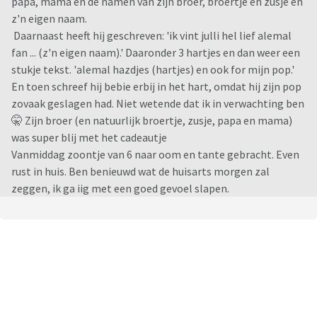
papa, mama en de namen van zijn broer, broertje en zusje en
z'n eigen naam.
Daarnaast heeft hij geschreven: 'ik vint julli hel lief alemal
fan ... (z'n eigen naam).' Daaronder 3 hartjes en dan weer een
stukje tekst. 'alemal hazdjes (hartjes) en ook for mijn pop.'
En toen schreef hij bebie erbij in het hart, omdat hij zijn pop
zovaak geslagen had. Niet wetende dat ik in verwachting ben
🤫 Zijn broer (en natuurlijk broertje, zusje, papa en mama)
was super blij met het cadeautje
Vanmiddag zoontje van 6 naar oom en tante gebracht. Even
rust in huis. Ben benieuwd wat de huisarts morgen zal
zeggen, ik ga iig met een goed gevoel slapen.