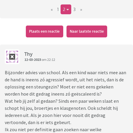
Thuis is hij heel agressief tegen zijn broer van 8 en broertje
«
1
2
3
»
van 2 en ook tegen mij. Schoppen, slaan, schreeuwen,
schelden...
Zijn broer van 8 wil niks meer met zijn broertje te maken
hebben, wat ik best snap. Hij is bang geworden voor zijn
Plaats een reactie
Naar laatste reactie
broertje van 2 jaar jonger.
Zoon van 8 wil ook graag erop uit, anders gaat hij zich
vervelen. Maar zoontje van 6 heeft hier op het moment geen
Thy
energie voor. Dan vindt zoon van 8 het weer de schuld van zijn
12-03-2023
om 22:12
broertje en ontstaat er weer ruzie. We proberen zoon van 8
Bijzonder advies van school. Als een kind waar niets mee aan
wel zoveel mogelijk met vriendjes te laten spelen, maar hij
de hand is ineens zó agressief wordt, uit het niets, dan is de
wil ook gewoon eens thuis zijn. Maar voor hem voelt thuis
oplossing een steungezin? Moet er niet eens gekeken
niet meer veilig...
worden hoe dit gedrag ineens zó geëscaleerd is?
Wat heb jij zelf al gedaan? Sinds een paar weken slaat en
Zoontje van 2 heeft nog niet echt besef ervan. Maar o, wat
schopt hij jou, broertjes en klasgenoten. Ook scheldt hij
kan hij zijn broer van 6 goed uitlokken...
iedereen uit. Als je zoon hier voor nooit dit gedrag
vertoonde, dan is er iets gebeurt.
En dan heb je ook nog een zusje van 0, waar zoontje van 6
Ik zou niet per definitie gaan zoeken naar welke
helemaal verliefd op is. Door haar wordt hij echt even