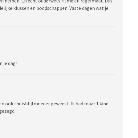
ren helpen. En echt ouderwets ritme en regelmaat. Dus
delijke klussen en boodschappen. Vaste dagen wat je
n je dag?
ben ook thuisblijfmoeder geweest. Ik had maar 1 kind
 gezegd.