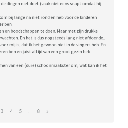
de dingen niet doet (vaak niet eens snapt omdat hij
kom bij lange na niet rond en heb voor de kinderen
der ben.
en en boodschappen te doen. Maar met zijn drukke
erwachten. En het is dus nogsteeds lang niet afdoende..
voor mij is, dat ik het gewoon niet in de vingers heb. En
eren ben en juist altijd van een groot gezin heb
emen van een (dure) schoonmaakster om, wat kan ik het
3
4
5
..
8
»