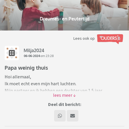
Dreumes- en Peutertijd
Lees ook op
Milja2024
06-06-2024
om 23:28
Papa weinig thuis
Hoi allemaal,
Ik moet echt even mijn hart luchten.
Mijn partner en ik hebben een dochter van 1,5 jaar.
Dolgelukkig zijn we met haar. Nu is het helaas wel zo dat het
de laatste maanden wat minder soepel loopt tussen mijn
Deel dit bericht:
partner en mij. Hij heeft een baan waarbij die + - 65 a 70 uur
maakt. Daarnaast heeft die hobby’s. Dit samen kost veel tijd.
Hierdoor komt eigenlijk de volledige zorg van onze dochter