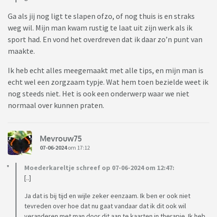
Ga als jij nog ligt te slapen ofzo, of nog thuis is en straks
weg wil. Mijn man kwam rustig te laat uit zijn werk als ik
sport had. En vond het overdreven dat ik daar zo’n punt van
maakte.
Ik heb echt alles meegemaakt met alle tips, en mijn man is
echt wel een zorgzaam typje. Wat hem toen bezielde weet ik
nog steeds niet. Het is ook een onderwerp waar we niet
normaal over kunnen praten.
Mevrouw75
07-06-2024
om 17:12
Moederkareltje schreef op 07-06-2024 om 12:47:
[..]
Ja dat is bij tijd en wijle zeker eenzaam. Ik ben er ook niet
tevreden over hoe dat nu gaat vandaar dat ik dit ook wil
veranderen met man door dit aan te kaarten in therapie. Ik heb