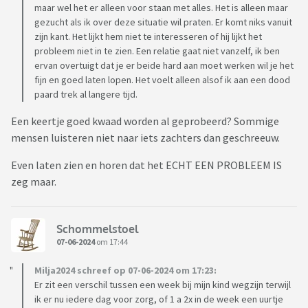
maar wel het er alleen voor staan met alles. Het is alleen maar
gezucht als ik over deze situatie wil praten. Er komt niks vanuit
zijn kant. Het lijkt hem niet te interesseren of hij lijkt het
probleem niet in te zien. Een relatie gaat niet vanzelf, ik ben
ervan overtuigt dat je er beide hard aan moet werken wil je het
fijn en goed laten lopen. Het voelt alleen alsof ik aan een dood
paard trek al langere tijd.
Een keertje goed kwaad worden al geprobeerd? Sommige
mensen luisteren niet naar iets zachters dan geschreeuw.
Even laten zien en horen dat het ECHT EEN PROBLEEM IS
zeg maar.
Schommelstoel
07-06-2024
om 17:44
Milja2024 schreef op 07-06-2024 om 17:23:
Er zit een verschil tussen een week bij mijn kind wegzijn terwijl
ik er nu iedere dag voor zorg, of 1 a 2x in de week een uurtje