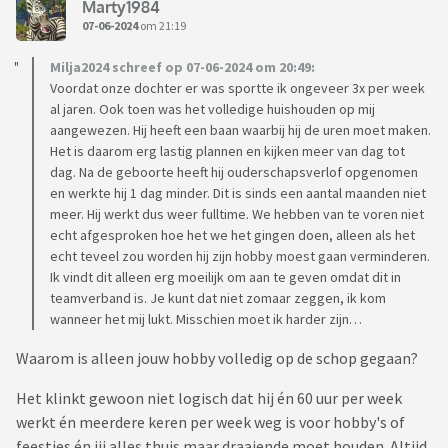
Marty1984
07-06-2024
om 21:19
Milja2024 schreef op 07-06-2024 om 20:49:
Voordat onze dochter er was sportte ik ongeveer 3x per week
al jaren. Ook toen was het volledige huishouden op mij
aangewezen. Hij heeft een baan waarbij hij de uren moet maken.
Het is daarom erg lastig plannen en kijken meer van dag tot
dag. Na de geboorte heeft hij ouderschapsverlof opgenomen
en werkte hij 1 dag minder. Dit is sinds een aantal maanden niet
meer. Hij werkt dus weer fulltime. We hebben van te voren niet
echt afgesproken hoe het we het gingen doen, alleen als het
echt teveel zou worden hij zijn hobby moest gaan verminderen.
Ik vindt dit alleen erg moeilijk om aan te geven omdat dit in
teamverband is. Je kunt dat niet zomaar zeggen, ik kom
wanneer het mij lukt. Misschien moet ik harder zijn…
Waarom is alleen jouw hobby volledig op de schop gegaan?
Het klinkt gewoon niet logisch dat hij én 60 uur per week
werkt én meerdere keren per week weg is voor hobby's of
feestjes én jij alles thuis maar draaiende moet houden. Altijd