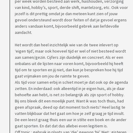
per week worden besteed aan werk, huishouden, verzorging
te zijn of aan te moeten staan. Al is het maar een uurtje in de
van kind, hobby’s, sport, derde shift, mantelzorg, etc. Ook voor
week…
jezelf is dit prettig omdat je dan meteen kunt zien of jouw
gevoel ondersteund wordt door feiten of dat je gevoel ergens
anders vandaan komt, bijvoorbeeld gebrek aan liefdevolle
Heeft iemand tips voor me hoe ik dit aan moet pakken?
aandacht.
Liefs
Het wordt dan heel inzichtelijk wie van de twee inlevert op
‘eigen tijd’, maar ook hoeveel tijd er wel of niet besteed wordt
aan samen/gezin. Cijfers zijn duidelijk en concreet. Als er een
onbalans uit de lijsten naar voren komt, bijvoorbeeld hij heeft
tijd om te sporten en jij niet, dan kun je bespreken hoe hij tijd
gaat vrijmaken om jou de ruimte te geven.
Als tijd voor samen erbij in schiet moet je dat ook op de agenda
zetten. En inderdaad: ook alleentijd in je eigen huis, als je daar
behoefte aan hebt, is net zo belangrijk als zijn sport of hobby.
Bij ons bleek dit een moeilijk punt. Want ik was toch thuis, had
geen afspraak, deed op dat moment toch niets? Heel lastig te
vatten blijkbaar dat het gaat om hoe je zelf graag je tijd invult.
De een leest graag thuis een uur in stilte een boek en de ander
gaat sporten. En dat dat dus allebei even legitiem is.
Off topic : gebruik in plaats van ‘die’ gewoon ‘hij’. Niet : gisteren