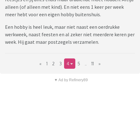
alleen (of alleen met kind). En niet eens 1 keer per week
meer hebt voor een eigen hobby buitenshuis.
Een hobby is heel leuk, maar niet naast een oerdrukke
werkweek, naast feesten en al zeker niet meerdere keren per
week. Hij gaat maar postzegels verzamelen.
«
1
2
3
4
5
..
11
»
▼ Ad by Refinery89