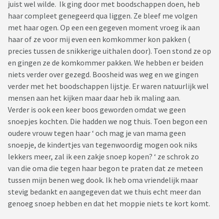
juist wel wilde. Ik ging door met boodschappen doen, heb
haar compleet genegeerd qua liggen. Ze bleef me volgen
met haar ogen. Op een een gegeven moment vroeg ik aan
haar of ze voor mij even een komkommer kon pakken (
precies tussen de snikkerige uithalen door). Toen stond ze op
en gingen ze de komkommer pakken. We hebben er beiden
niets verder over gezegd. Boosheid was weg en we gingen
verder met het boodschappen lijstje. Er waren natuurlijk wel
mensen aan het kijken maar daar heb ik maling aan.
Verder is ook een keer boos geworden omdat we geen
snoepjes kochten. Die hadden we nog thuis. Toen begon een
oudere vrouw tegen haar ‘ och mag je van mama geen
snoepje, de kindertjes van tegenwoordig mogen ook niks
lekkers meer, zal ik een zakje snoep kopen? ‘ ze schrok zo
van die oma die tegen haar begon te praten dat ze meteen
tussen mijn benen weg dook. Ik heb oma vriendelijk maar
stevig bedankt en aangegeven dat we thuis echt meer dan
genoeg snoep hebben en dat het moppie niets te kort komt.