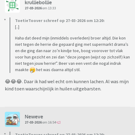
krulliebollie
27-03-2026
om 13:33
ToetieToover schreef op 27-03-2026 om 12:20:
[..]
Haha dat deed mijn (inmiddels overleden) broer altijd. Die kon
niet tegen de herrie die gepaard ging met supermarkt drama’s
en die ging dan naar zo’n kindje toe, boog voorover tot vlak
voor hun gezicht en zei dan “deze jongen (wijst op zichzelf) kan
niet tegen jouw herrie!”. Beer van een vent die nogal indruk
maakte
het was daarna altijd stil.
😂😂😂. Daar ik had wel echt om kunnen lachen. Al was mijn
kind toen waarschijnlijk in huilen uitgebarsten.
Neweve
27-03-2026
om 16:54
ToetieToover schreef op 27-03-2026 om 12:20: