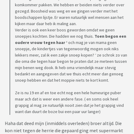
komkommer pakken. We hebben er beiden niets verder over
gezegd. Boosheid was weg en we gingen verder met het
boodschappen lijstje. Er waren natuurlijk wel mensen aan het
kijken maar daar heb ik maling aan.
Verder is ook een keer boos geworden omdat we geen
snoepjes kochten. Die hadden we nog thuis.
Toen begon een
oudere vrouw tegen haar ‘
och mag je van mama geen
snoepje, de kindertjes van tegenwoordig mogen ook niks
lekkers meer, zal ik een zakje snoep kopen? ‘ ze schrok zo van
die oma die tegen haar begon te praten dat ze meteen tussen
mijn benen weg dook. Ik heb oma vriendelijk maar stevig
bedankt en aangegeven dat we thuis echt meer dan genoeg
snoep hebben en dat het moppie niets te kort komt.
Ze is nu 19 en af en toe echt nog een hele humeurige puber
maar ach dat is weer een andere fase. ( en soms ook heel
grappig al mag ze natuurlijk nooit zien dat je het grappig vind
want dan duurt de boze bui een paar uur langer)
Haha dat deed mijn (inmiddels overleden) broer altijd. Die
kon niet tegen de herrie die gepaard ging met supermarkt