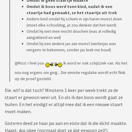
Omdat ik geen staartje maakte
Omdat ik boos werd toen kind, nadat ik een
staartje had gemaakt, ze het staartje uit trok
Andere kind omdat hij schuim in zijn haren moest doen
(moet elke schooldag, je zou denken dat het went)
Omdat hij niet mee mocht douchen (was al volledig
aangekleed en wel)
Omdat hij een andere jas aan moest (winterjas was
nergens te bekennen, zonder jas leek me koud)
@Rozi: I feel you
Ik word er ook schijtziek van. Als het
nou nog ergens om ging... Die emotie regulatie wordt echt flink
op de proef gesteld.
Die. wtf is dat toch? Minstens 1 keer per week trekt ze de
staart er gewoon weer uit. En als ik dan boos wordt gaat ze
huilen. En het eindigt er altijd mee dat ik een nieuwe staart
moet maken.
Gisteren deed ze haar jas aan en eiste dat ik die dicht maakte.
Haast, dus okee (normaal doet ze dat gewoon zelf).