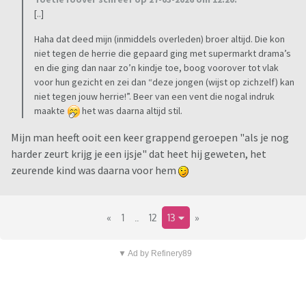
[..]
Haha dat deed mijn (inmiddels overleden) broer altijd. Die kon
niet tegen de herrie die gepaard ging met supermarkt drama’s
en die ging dan naar zo’n kindje toe, boog voorover tot vlak
voor hun gezicht en zei dan “deze jongen (wijst op zichzelf) kan
niet tegen jouw herrie!”. Beer van een vent die nogal indruk
maakte
het was daarna altijd stil.
Mijn man heeft ooit een keer grappend geroepen "als je nog
harder zeurt krijg je een ijsje" dat heet hij geweten, het
zeurende kind was daarna voor hem
«
1
..
12
13
»
▼ Ad by Refinery89