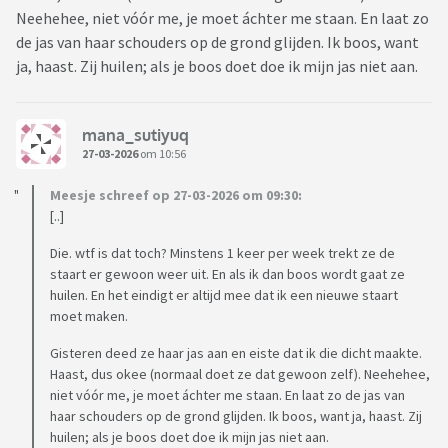
Neehehee, niet vóór me, je moet áchter me staan. En laat zo
de jas van haar schouders op de grond glijden. Ik boos, want
ja, haast. Zij huilen; als je boos doet doe ik mijn jas niet aan.
mana_sutiyuq
27-03-2026
om 10:56
Meesje schreef op 27-03-2026 om 09:30:
[..]
Die. wtf is dat toch? Minstens 1 keer per week trekt ze de
staart er gewoon weer uit. En als ik dan boos wordt gaat ze
huilen. En het eindigt er altijd mee dat ik een nieuwe staart
moet maken.
Gisteren deed ze haar jas aan en eiste dat ik die dicht maakte.
Haast, dus okee (normaal doet ze dat gewoon zelf). Neehehee,
niet vóór me, je moet áchter me staan. En laat zo de jas van
haar schouders op de grond glijden. Ik boos, want ja, haast. Zij
huilen; als je boos doet doe ik mijn jas niet aan.