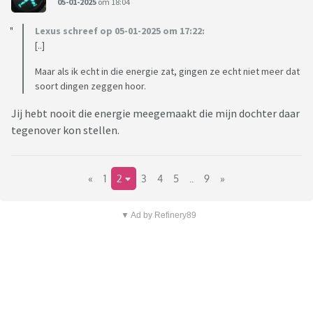
05-01-2025
om 18:04
Lexus schreef op 05-01-2025 om 17:22:
[..]
Maar als ik echt in die energie zat, gingen ze echt niet meer dat
soort dingen zeggen hoor.
Jij hebt nooit die energie meegemaakt die mijn dochter daar
tegenover kon stellen.
«
1
2
3
4
5
..
9
»
▼ Ad by Refinery89