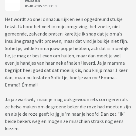
Max88
05-01-2025
om 13:30
Het wordt zo snel onnatuurlijk en een opgedreund stukje
tekst. Ik hoor het veel in mijn omgeving, het zoete, niet-
gemeende, zalvende praten: kareltje ik snap dat je oma's
insuline graag wilt proeven, maar dat vind je buikje niet fijn.
Sofietje, wilde Emma jouw popje hebben, ach dat is moeilijk
he, je mag er best even om huilen, maar dan moet je wel
even je handjes van haar nek afhalen lieverd. Ja ja mamma
begrijpt heel goed dat dat moeilijk is, nou knijp maar 1 keer
dan, maar nu loslaten Sofietje, boefje van me! Emma...
Emma? Émma!!
Ja ja zwartwit, maar je mag ook gewoon iets corrigeren als
ze heisa maken om de groene beker die roze had moeten zijn
en als je de roze geeft krijg je 'm naar je hoofd. Dan zet "ik"
beide bekers weg en mogen ze misschien straks nog eens
kiezen.