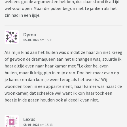
weleens goede argumenten hebben, dus daar stond ik altijd
wel voor open. Maar die puber begon niet te janken als het
zin had in een ijsje.
Dymo
05-01-2025
om 15:11
Als mijn kind aan het huilen was omdat ze haar zin niet kreeg
of gewoon de dramaqueen aan het uithangen was, stuurde ik
haar altijd even naar haar kamer met "Lekker he, even
huilen, maar ik krijg pijn in mijn oren. Doe het maar even op
je kamer en dan kom je weer terug als het over is." Wij
woonden toen in een appartement, haar kamer was naast de
woonkamer, dat scheelde wel want ik kon haar toch een
beetje in de gaten houden ook al deed ik van niet.
Lexus
05-01-2025
om 15:13