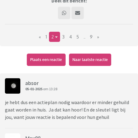
Deel dit bericht:
«
1
2
3
4
5
..
9
»
Plaats een reactie
Naar laatste reactie
absor
05-01-2025
om 13:28
je hebt dus een actieplan nodig waardoor er minder gehuild
gaat worden in huis. Ja dat kan hoor! En de sleutel ligt bij
jou, want jouw reactie is bepalend voor hun gehuil