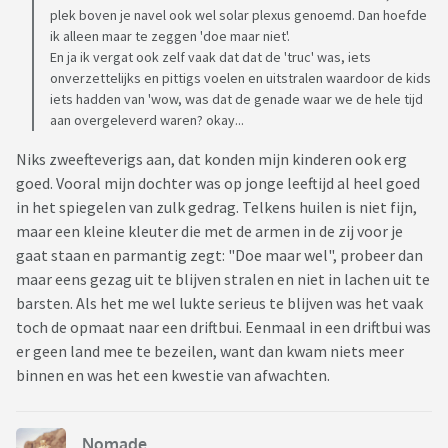
plek boven je navel ook wel solar plexus genoemd. Dan hoefde
ik alleen maar te zeggen 'doe maar niet'.
En ja ik vergat ook zelf vaak dat dat de 'truc' was, iets
onverzettelijks en pittigs voelen en uitstralen waardoor de kids
iets hadden van 'wow, was dat de genade waar we de hele tijd
aan overgeleverd waren? okay...
Niks zweefteverigs aan, dat konden mijn kinderen ook erg
goed. Vooral mijn dochter was op jonge leeftijd al heel goed
in het spiegelen van zulk gedrag. Telkens huilen is niet fijn,
maar een kleine kleuter die met de armen in de zij voor je
gaat staan en parmantig zegt: "Doe maar wel", probeer dan
maar eens gezag uit te blijven stralen en niet in lachen uit te
barsten. Als het me wel lukte serieus te blijven was het vaak
toch de opmaat naar een driftbui. Eenmaal in een driftbui was
er geen land mee te bezeilen, want dan kwam niets meer
binnen en was het een kwestie van afwachten.
Nomade