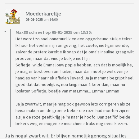
Moederkareltje
05-01-2025
om 14:00
Max88 schreef op 05-01-2025 om 13:30:
Het wordt zo snel onnatuurlijk en een opgedreund stukje tekst.
Ik hoor het veel in mijn omgeving, het zoete, niet-gemeende,
zalvende praten: kareltje ik snap dat je oma's insuline graag wilt
proeven, maar dat vind je buikje niet fijn.
Sofietje, wilde Emma jouw popje hebben, ach dat is moeilijk he,
je mag er best even om huilen, maar dan moet je wel even je
handjes van haar nek afhalen lieverd. Ja ja mamma begrijpt heel
goed dat dat moeilijk is, nou knijp maar 1 keer dan, maar nu
loslaten Sofietje, boefje van me! Emma... Emma? Émma!!
Ja ja zwartwit, maar je mag ook gewoon iets corrigeren als ze
heisa maken om de groene beker die roze had moeten zijn en
als je de roze geeft krijg je 'm naar je hoofd. Dan zet "ik" beide
bekers weg en mogen ze misschien straks nog eens kiezen.
Ja is nogal zwart wit. Er blijven namelijk genoeg situaties