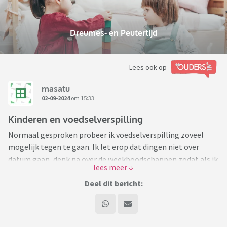
Dreumes- en Peutertijd
Lees ook op
masatu
02-09-2024
om 15:33
Kinderen en voedselverspilling
Normaal gesproken probeer ik voedselverspilling zoveel
mogelijk tegen te gaan. Ik let erop dat dingen niet over
datum gaan, denk na over de weekboodschappen zodat als ik
een halve bloemkool ergens voor nodig heb de andere helft
ook die week opgaat, kook/koop precies genoeg avondeten
Deel dit bericht:
zodat er niks de prullenbak in verdwijnt, etc.
Alsnog gaat er wel eens iets "mis" (halve potjes pesto zijn
favoriet), maar meestal bestaat de gft-bak enkel uit schillen