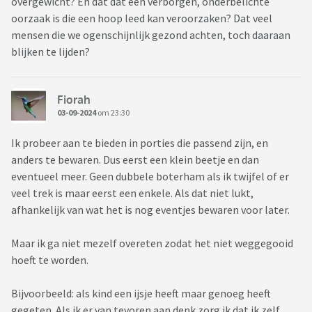
overgewicht? En dat dat een verborgen, onderbelichte
oorzaak is die een hoop leed kan veroorzaken? Dat veel
mensen die we ogenschijnlijk gezond achten, toch daaraan
blijken te lijden?
Fiorah
03-09-2024
om 23:30
Ik probeer aan te bieden in porties die passend zijn, en
anders te bewaren. Dus eerst een klein beetje en dan
eventueel meer. Geen dubbele boterham als ik twijfel of er
veel trek is maar eerst een enkele. Als dat niet lukt,
afhankelijk van wat het is nog eventjes bewaren voor later.
Maar ik ga niet mezelf overeten zodat het niet weggegooid
hoeft te worden.
Bijvoorbeeld: als kind een ijsje heeft maar genoeg heeft
gegeten. Als ik er van tevoren aan denk zorg ik dat ik zelf