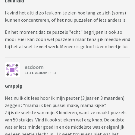
Leuk kiki
Ik vind het altijd zo leuk om te zien hoe lang ze zich (soms)
kunnen concentreren, of het nou puzzelen of iets anders is.
En het moment dat ze puzzels "echt" begrijpen is ook zo
mooi. Hier kan zoon wel puzzelen maar tenzij ik meedoe vind
hij het al snel te veel werk. Meneer is geloof ik een beetje lui.
esdoorn
11-11-2010
om 13:03
Grappig
Net nu ik dit lees hoor ik mijn peuter (3 jaar en 3 maanden)
zeggen : "mama ik ben pussel make, mama kijke".
Zij is de snelste van mijn 3 kinderen, want ze maakt puzzels
van 50 stukjes. Vind ik ook stiekem wel erg knap. De oudste
was er iets minder goed in en de middelste was er eigenlijk
wel een beetje slecht in... Ik weet trouwens niet wat het