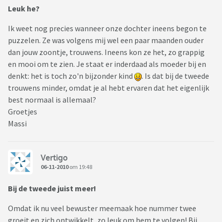
Leuk he?
Ik weet nog precies wanneer onze dochter ineens begon te
puzzelen. Ze was volgens mij wel een paar maanden ouder
dan jouw zoontje, trouwens. Ineens kon ze het, zo grappig
en mooi om te zien. Je staat er inderdaad als moeder bij en
denkt: het is toch zo'n bijzonder kind
. Is dat bij de tweede
trouwens minder, omdat je al hebt ervaren dat het eigenlijk
best normaal is allemaal?
Groetjes
Massi
Vertigo
06-11-2010
om 19:48
Bij de tweede juist meer!
Omdat ik nu veel bewuster meemaak hoe nummer twee
groeit en zich ontwikkelt, zo leuk om hem te volgen! Bij