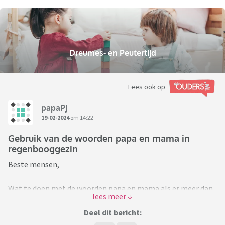
Dreumes- en Peutertijd
Lees ook op
papaPJ
19-02-2024
om 14:22
Gebruik van de woorden papa en mama in
regenbooggezin
Beste mensen,
Wat te doen met de woorden papa en mama als er meer dan
twee ouders zijn?
Deel dit bericht:
Even gericht op onze eigen situatie met twee vaders: