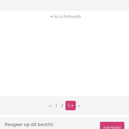
▼ Ad by Refinery89
«
1
2
3
»
Reageer op dit bericht
Aanmelden