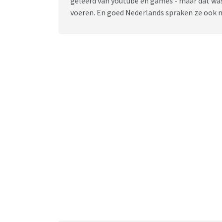
geleerd van youtube en games - maar dat was
voeren. En goed Nederlands spraken ze ook ni