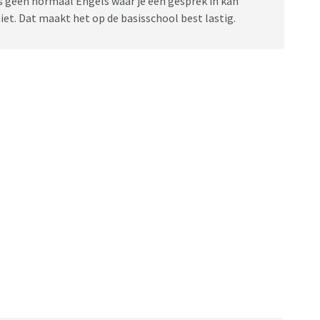
 geen normaal Engels waar je een gesprek in kan
et. Dat maakt het op de basisschool best lastig.