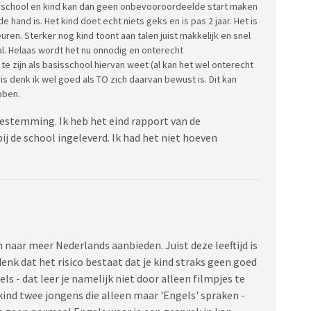
sschool en kind kan dan geen onbevooroordeelde start maken
de hand is. Het kind doet echt niets geks en is pas 2 jaar. Het is
uren. Sterker nog kind toont aan talen juist makkelijk en snel
al. Helaas wordt het nu onnodig en onterecht
te zijn als basisschool hiervan weet (al kan het wel onterecht
is denk ik wel goed als TO zich daarvan bewust is. Dit kan
bben.
estemming. Ik heb het eind rapport van de
ij de school ingeleverd. Ik had het niet hoeven
naar meer Nederlands aanbieden. Juist deze leeftijd is
denk dat het risico bestaat dat je kind straks geen goed
 - dat leer je namelijk niet door alleen filmpjes te
n kind twee jongens die alleen maar 'Engels' spraken -