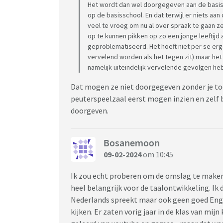
Het wordt dan wel doorgegeven aan de basi
Een mama die zich enorm waardeloos voelt..
op de basisschool. En dat terwijl er niets aan 
veel te vroeg om nu al over spraak te gaan ze
op te kunnen pikken op zo een jonge leeftijd 
geproblematiseerd. Het hoeft niet per se erg 
vervelend worden als het tegen zit) maar het 
namelijk uiteindelijk vervelende gevolgen he
Dat mogen ze niet doorgegeven zonder je to
peuterspeelzaal eerst mogen inzien en zelf b
doorgeven.
Bosanemoon
09-02-2024
om 10:45
Ik zou echt proberen om de omslag te maken 
heel belangrijk voor de taalontwikkeling. Ik 
Nederlands spreekt maar ook geen goed Engels
kijken. Er zaten vorig jaar in de klas van mij