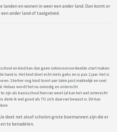
nde landen en wonen in weer een ander land. Dan komt er
 een ander land of taalgebied.
sschool en kind kan dan geen onbevooroordeelde start maken
de hand is. Het kind doet echt niets geks en is pas 2 jaar. Het is
uren. Sterker nog kind toont aan talen juist makkelijk en snel
al. Helaas wordt het nu onnodig en onterecht
te zijn als basisschool hiervan weet (al kan het wel onterecht
is denk ik wel goed als TO zich daarvan bewust is. Dit kan
bben.
l. Je doet net alsof scholen grote boemannen zijn die er
 en te benadelen.