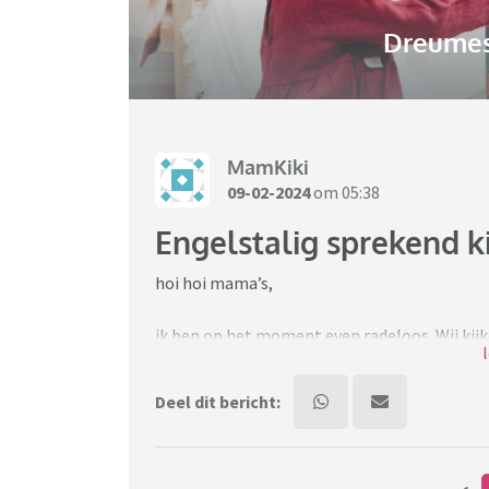
Dreumes-
MamKiki
09-02-2024
om 05:38
Engelstalig sprekend k
hoi hoi mama’s,
ik ben op het moment even radeloos. Wij kijk
tekenfilms
Deel dit bericht:
Maar hierdoor hebben mijn kinderen dus de En
zijn). Maar nu komt het. Ik ben van de week m
consultatiebureau geweest. Ze doet alle opdr