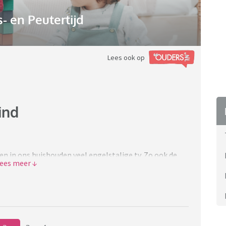
 en Peutertijd
Lees ook op
ind
en in ons huishouden veel engelstalige tv. Zo ook de
gelse taal snel ontwikkeld (zeker fijn als ze groter
et mijn dochter van bijna 2 jaar naar het
achtjes goed maar wel wanneer zij het zelf wilt (iets