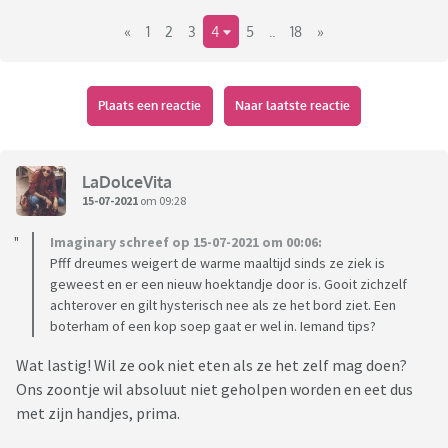
- Vrees over wat voor peuter dit moet gaan worden
Minipatat is nu bijna 17 maanden (ik betrapte me erop dat ik
«
1
2
3
4
5
..
18
»
nu moet gaan tellen haha), loopt nog niet, praat nog
nauwelijks maar heeft wel een heeele grote persoonlijkheid
en begint echt al een mensje te worden.
Plaats een reactie
Naar laatste reactie
Ik ben benieuwd wie volgt
LaDolceVita
15-07-2021
om 09:28
Imaginary schreef op 15-07-2021 om 00:06:
Pfff dreumes weigert de warme maaltijd sinds ze ziek is
geweest en er een nieuw hoektandje door is. Gooit zichzelf
achterover en gilt hysterisch nee als ze het bord ziet. Een
boterham of een kop soep gaat er wel in. Iemand tips?
Wat lastig! Wil ze ook niet eten als ze het zelf mag doen?
Ons zoontje wil absoluut niet geholpen worden en eet dus
met zijn handjes, prima.