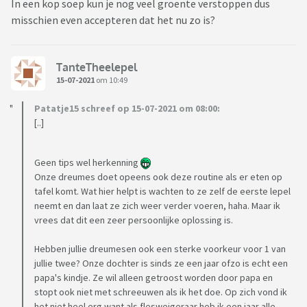
In een kop soep kun je nog veel groente verstoppen dus
misschien even accepteren dat het nu zo is?
TanteTheelepel
15-07-2021
om 10:49
Patatje15 schreef op 15-07-2021 om 08:00:
[..]
Geen tips wel herkenning
Onze dreumes doet opeens ook deze routine als er eten op
tafel komt. Wat hier helpt is wachten to ze zelf de eerste lepel
neemt en dan laat ze zich weer verder voeren, haha. Maar ik
vrees dat dit een zeer persoonlijke oplossing is.
Hebben jullie dreumesen ook een sterke voorkeur voor 1 van
jullie twee? Onze dochter is sinds ze een jaar ofzo is echt een
papa's kindje. Ze wil alleen getroost worden door papa en
stopt ook niet met schreeuwen als ik het doe. Op zich vond ik
het niet heel erg want als flesweigeraar heb ik een jaar alle