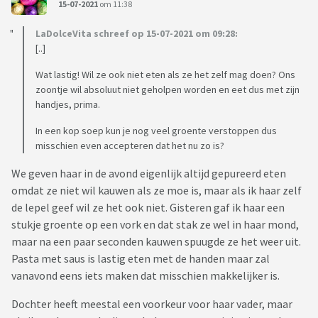
15-07-2021
om 11:38
LaDolceVita schreef op 15-07-2021 om 09:28:
[..]
Wat lastig! Wil ze ook niet eten als ze het zelf mag doen? Ons
zoontje wil absoluut niet geholpen worden en eet dus met zijn
handjes, prima.
In een kop soep kun je nog veel groente verstoppen dus
misschien even accepteren dat het nu zo is?
We geven haar in de avond eigenlijk altijd gepureerd eten
omdat ze niet wil kauwen als ze moe is, maar als ik haar zelf
de lepel geef wil ze het ook niet. Gisteren gaf ik haar een
stukje groente op een vork en dat stak ze wel in haar mond,
maar na een paar seconden kauwen spuugde ze het weer uit.
Pasta met saus is lastig eten met de handen maar zal
vanavond eens iets maken dat misschien makkelijker is.
Dochter heeft meestal een voorkeur voor haar vader, maar