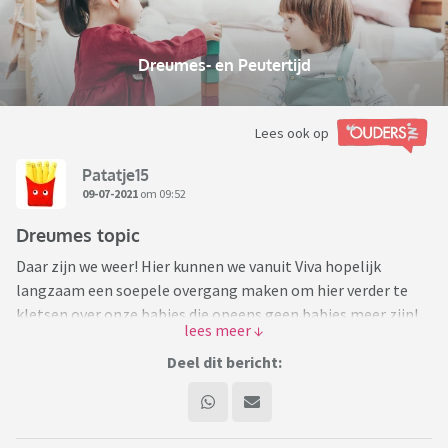
Dreumes- en Peutertijd
Lees ook op
Patatje15
09-07-2021
om 09:52
Dreumes topic
Daar zijn we weer! Hier kunnen we vanuit Viva hopelijk
langzaam een soepele overgang maken om hier verder te
kletsen over onze babies die opeens geen babies meer zijn!
Deel vooral je:
Deel dit bericht:
- Vragen
- Frustraties
- Mijlpalen