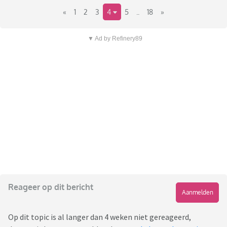
«
1
2
3
4
5
..
18
»
▼ Ad by Refinery89
Reageer op dit bericht
Aanmelden
Op dit topic is al langer dan 4 weken niet gereageerd,