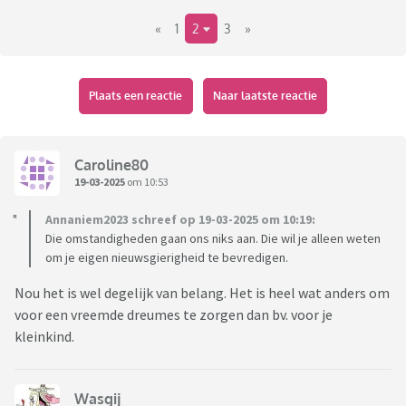
leeftijd. Dus
«
1
2
3
»
zaken zoals, slaapritme, overdag slapen, bezigheden om de
kleine bezig
te houden, tips rondom speelgoed enzovoort.
Plaats een reactie
Naar laatste reactie
met vriendelijke groet,
Vivian.
Caroline80
19-03-2025
om 10:53
Annaniem2023 schreef op 19-03-2025 om 10:19:
Die omstandigheden gaan ons niks aan. Die wil je alleen weten
om je eigen nieuwsgierigheid te bevredigen.
Nou het is wel degelijk van belang. Het is heel wat anders om
voor een vreemde dreumes te zorgen dan bv. voor je
kleinkind.
Wasgij