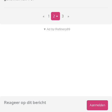
«
1
2
3
»
▼ Ad by Refinery89
Reageer op dit bericht
Aanmelden