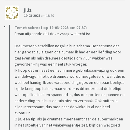
Jillz
19-03-2025
om 18:20
Temet schreef op 19-03-2025 om 07:57:
Ervan uitgaande dat deze vraag wel echt is:
Dreumesen verschillen nogal in hun schema. Het schema dat
hier gepost is, is geen onzin, maar ik had er een lief ding voor
gegeven als mijn dreumes destijds om 7 uur wakker was
geworden - hij was een heel stuk vroeger.
Ik hoop dat er naast een summiere gebruiksaanwijzing ook een
wandelwagen met de dreumes wordt meegeleverd, want die is
wel heel handig. Ik zou wat speeldingetjes en een paar boekjes
bij de kringloop halen, maar verder is dit inderdaad de leeftijd
waarop alles leuk en spannend is, dus ook potten en pannen en
andere dingen in huis en tuin bieden vermaak. Ook buiten is
alles interessant, dus mee naar de winkel is al een heel
avontuur.
O ja, een tip: als je dreumes meeneemt naar de supermarkt en
in het stoeltje van het winkelwagentje zet, blijf dan wel goed