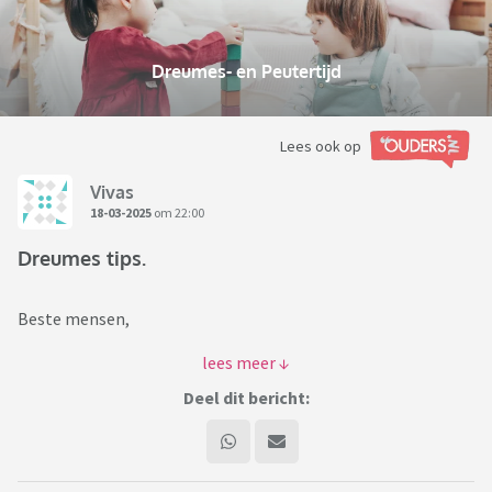
Dreumes- en Peutertijd
Lees ook op
Vivas
18-03-2025
om 22:00
Dreumes tips.
Beste mensen,
Door omstandigheden heb ik de komende weken de zorg
over een dreumes van
Deel dit bericht:
16 maanden en nu ben ik op zoek naar mensen die mij een
beetje kunnen
vertellen hoe zij de dag doorkomen met een kleine van die