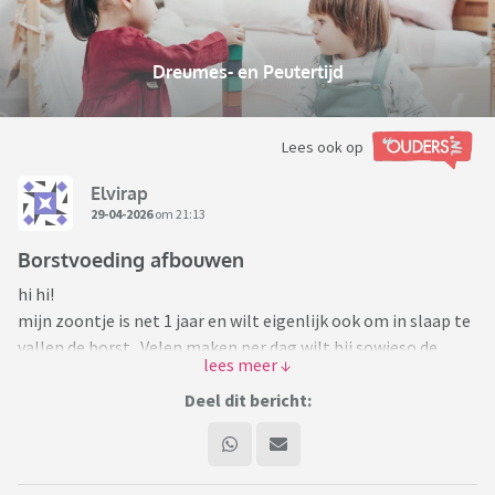
Dreumes- en Peutertijd
Lees ook op
Elvirap
29-04-2026
om 21:13
Borstvoeding afbouwen
hi hi!
mijn zoontje is net 1 jaar en wilt eigenlijk ook om in slaap te
vallen de borst . Velen maken per dag wilt hij sowieso de
Borst en al is het 1 min in de nacht , als een soort speen /
knuffel. Hij krijgt ook gewoon vaste voeding , maar heb dus
Deel dit bericht:
het idee dat hij de borst vooral ziet als “troost “
Iemand ervaring mee? of advies ? Want ben benieuwd of dit
vanzelf wel minder zal worden …