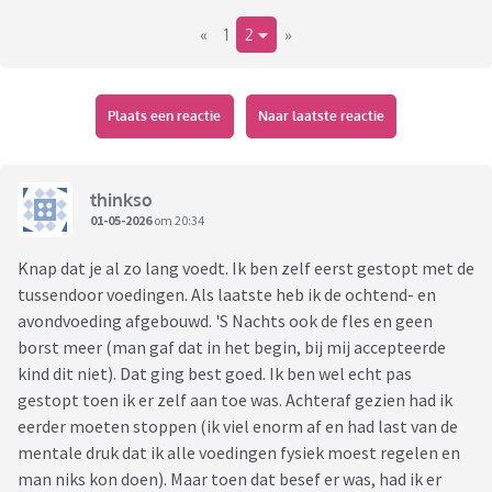
Dank alvast!
«
1
2
»
Plaats een reactie
Naar laatste reactie
thinkso
01-05-2026
om 20:34
Knap dat je al zo lang voedt. Ik ben zelf eerst gestopt met de
tussendoor voedingen. Als laatste heb ik de ochtend- en
avondvoeding afgebouwd. 'S Nachts ook de fles en geen
borst meer (man gaf dat in het begin, bij mij accepteerde
kind dit niet). Dat ging best goed. Ik ben wel echt pas
gestopt toen ik er zelf aan toe was. Achteraf gezien had ik
eerder moeten stoppen (ik viel enorm af en had last van de
mentale druk dat ik alle voedingen fysiek moest regelen en
man niks kon doen). Maar toen dat besef er was, had ik er