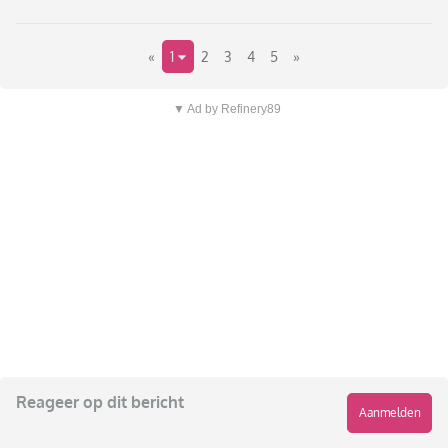
«
1
2
3
4
5
»
▼ Ad by Refinery89
Reageer op dit bericht
Aanmelden