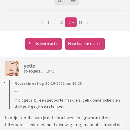
mijn ouders, bellen, af en toe bij elkaar op bezoek, op
verjaardagen ff lunchen, maar niet de deur plat lopen.
«
1
..
12
13
14
»
Mijn ouders hebben al meer kleinkinderen, maar zijn
enthousiast bij elke nieuwe spruit. Bij de geboorte van mijn
kinderen stond iedereen al zo'n beetje in het ziekenhuis
klaar om oh en ah te roepen, en wie niet kon was welkom
Plaats een reactie
Naar laatste reactie
zodra we thuis waren.
Schoonzus is in het ziekenhuis bevallen, maar het was
yette
volgens mijn broer en haar niet een heel zware bevalling. Ze
30-10-2022
om 15:41
mochten dezelfde dag naar huis ook, en het gaat naar verluid
Rozi schreef op 30-10-2022 om 15:26:
prima met moeder en kind. Moeder van schoonzus stond al
[..]
aan het ziekenhuisbed. Mijn ouders waren daar niet welkom.
Kan.
In dit geval bij een geboorte maak je al gelijk onderscheid en
druk je al gelijk een stempel.
Maar nu mogen ze pas zaterdag, ruim 3 dagen na de
In mijn familie kan je dat soort wensen gewoon uiten.
geboorte, pas een keertje komen kijken! Het is voor mijn
Uiteraard is iedereen heel nieuwsgierig, maar als iemand de
ouders een halfuur rijden, mijn moeder is al niet zo