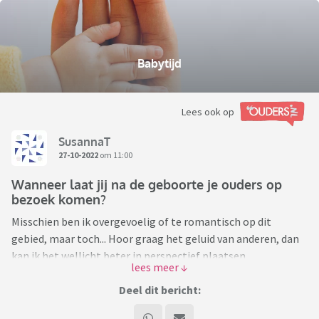
Babytijd
Lees ook op
SusannaT
27-10-2022
om 11:00
Wanneer laat jij na de geboorte je ouders op
bezoek komen?
Misschien ben ik overgevoelig of te romantisch op dit
gebied, maar toch... Hoor graag het geluid van anderen, dan
kan ik het wellicht beter in perspectief plaatsen.
Mijn broer is woensdagochtend voor het eerst vader
Deel dit bericht:
geworden. Hij en zijn vrouw hebben een normale relatie met