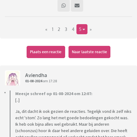
«
1
2
3
4
5
»
Plaats een reactie
Naar laatste reactie
Aviendha
01-08-2024
om 17:28
Meesje schreef op 01-08-2024 om 12:07:
[..]
Ja, dit dacht ik ook gezien de reacties. Tegelijk vond ik zelf niks
echt 'stom'. Zo lang het met goede bedoelingen gekocht was.
Ik heb ook bijna alles wel gebruikt. Maar bij anderen
(schoonzus) hoor ik daar heel andere geluiden over. Die heeft