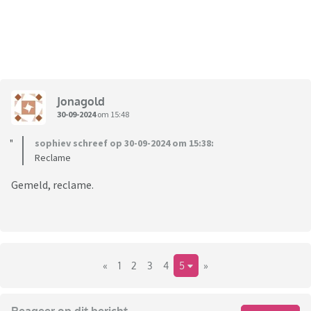
Jonagold
30-09-2024
om 15:48
sophiev schreef op 30-09-2024 om 15:38:
Reclame
Gemeld, reclame.
«
1
2
3
4
5
»