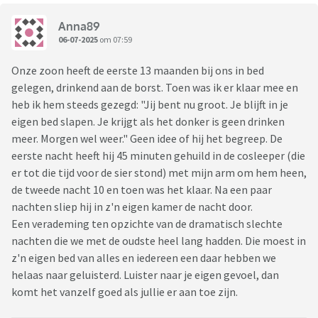
Anna89
06-07-2025
om 07:59
Onze zoon heeft de eerste 13 maanden bij ons in bed
gelegen, drinkend aan de borst. Toen was ik er klaar mee en
heb ik hem steeds gezegd: "Jij bent nu groot. Je blijft in je
eigen bed slapen. Je krijgt als het donker is geen drinken
meer. Morgen wel weer." Geen idee of hij het begreep. De
eerste nacht heeft hij 45 minuten gehuild in de cosleeper (die
er tot die tijd voor de sier stond) met mijn arm om hem heen,
de tweede nacht 10 en toen was het klaar. Na een paar
nachten sliep hij in z'n eigen kamer de nacht door.
Een verademing ten opzichte van de dramatisch slechte
nachten die we met de oudste heel lang hadden. Die moest in
z'n eigen bed van alles en iedereen een daar hebben we
helaas naar geluisterd. Luister naar je eigen gevoel, dan
komt het vanzelf goed als jullie er aan toe zijn.