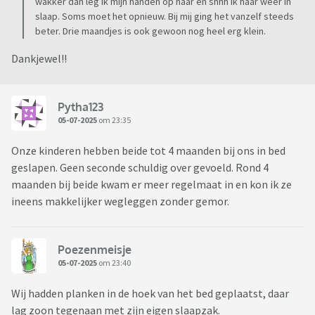
wakker dan leg ik mijn handen op haar en shhh ik haar weer in
slaap. Soms moet het opnieuw. Bij mij ging het vanzelf steeds
beter. Drie maandjes is ook gewoon nog heel erg klein.
Dankjewel!!
Pytha123
05-07-2025
om 23:35
Onze kinderen hebben beide tot 4 maanden bij ons in bed
geslapen. Geen seconde schuldig over gevoeld. Rond 4
maanden bij beide kwam er meer regelmaat in en kon ik ze
ineens makkelijker wegleggen zonder gemor.
Poezenmeisje
05-07-2025
om 23:40
Wij hadden planken in de hoek van het bed geplaatst, daar
lag zoon tegenaan met zijn eigen slaapzak.