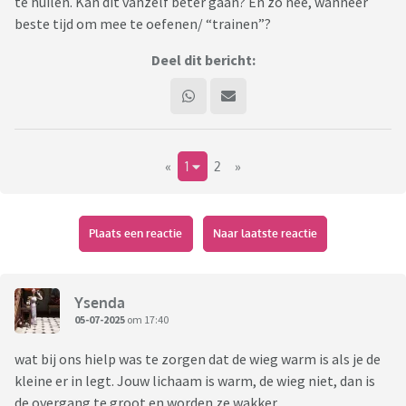
te huilen. Kan dit vanzelf beter gaan? En zo nee, wanneer
beste tijd om mee te oefenen/ “trainen”?
Deel dit bericht:
«
1
2
»
Plaats een reactie
Naar laatste reactie
Ysenda
05-07-2025
om 17:40
wat bij ons hielp was te zorgen dat de wieg warm is als je de
kleine er in legt. Jouw lichaam is warm, de wieg niet, dan is
de overgang te groot en worden ze wakker.