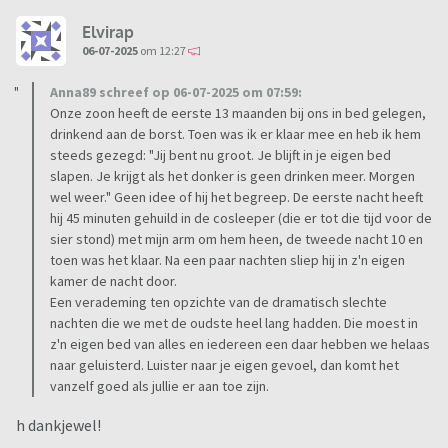
Elvirap
06-07-2025
om 12:27
Anna89 schreef op 06-07-2025 om 07:59:
Onze zoon heeft de eerste 13 maanden bij ons in bed gelegen,
drinkend aan de borst. Toen was ik er klaar mee en heb ik hem
steeds gezegd: "Jij bent nu groot. Je blijft in je eigen bed
slapen. Je krijgt als het donker is geen drinken meer. Morgen
wel weer." Geen idee of hij het begreep. De eerste nacht heeft
hij 45 minuten gehuild in de cosleeper (die er tot die tijd voor de
sier stond) met mijn arm om hem heen, de tweede nacht 10 en
toen was het klaar. Na een paar nachten sliep hij in z'n eigen
kamer de nacht door.
Een verademing ten opzichte van de dramatisch slechte
nachten die we met de oudste heel lang hadden. Die moest in
z'n eigen bed van alles en iedereen een daar hebben we helaas
naar geluisterd. Luister naar je eigen gevoel, dan komt het
vanzelf goed als jullie er aan toe zijn.
h dankjewel!