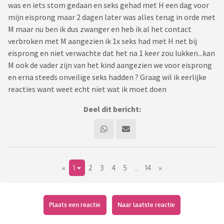
was en iets stom gedaan en seks gehad met H een dag voor
mijn eisprong maar 2 dagen later was alles terug in orde met
M maar nu ben ik dus zwanger en heb ik al het contact
verbroken met M aangezien ik 1x seks had met H net bij
eisprong en niet verwachte dat het na 1 keer zou lukken...kan
M ook de vader zijn van het kind aangezien we voor eisprong
en erna steeds onveilige seks hadden ? Graag wil ik eerlijke
reacties want weet echt niet wat ik moet doen
Deel dit bericht:
«
1
2
3
4
5
..
14
»
Plaats een reactie
Naar laatste reactie