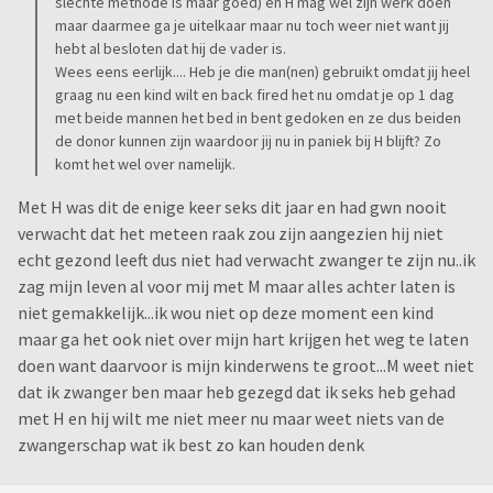
slechte methode is maar goed) en H mag wel zijn werk doen
maar daarmee ga je uitelkaar maar nu toch weer niet want jij
hebt al besloten dat hij de vader is.
Wees eens eerlijk.... Heb je die man(nen) gebruikt omdat jij heel
graag nu een kind wilt en back fired het nu omdat je op 1 dag
met beide mannen het bed in bent gedoken en ze dus beiden
de donor kunnen zijn waardoor jij nu in paniek bij H blijft? Zo
komt het wel over namelijk.
Met H was dit de enige keer seks dit jaar en had gwn nooit
verwacht dat het meteen raak zou zijn aangezien hij niet
echt gezond leeft dus niet had verwacht zwanger te zijn nu..ik
zag mijn leven al voor mij met M maar alles achter laten is
niet gemakkelijk...ik wou niet op deze moment een kind
maar ga het ook niet over mijn hart krijgen het weg te laten
doen want daarvoor is mijn kinderwens te groot...M weet niet
dat ik zwanger ben maar heb gezegd dat ik seks heb gehad
met H en hij wilt me niet meer nu maar weet niets van de
zwangerschap wat ik best zo kan houden denk