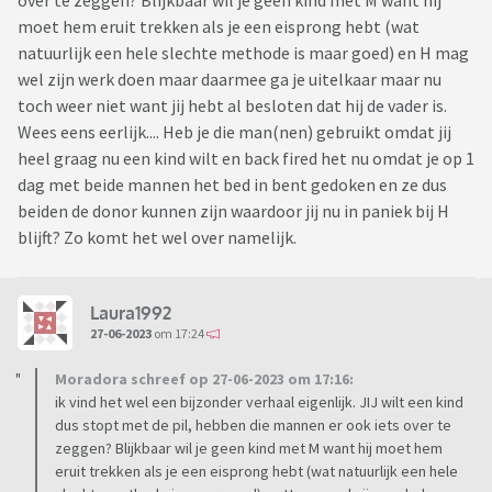
over te zeggen? Blijkbaar wil je geen kind met M want hij
moet hem eruit trekken als je een eisprong hebt (wat
natuurlijk een hele slechte methode is maar goed) en H mag
wel zijn werk doen maar daarmee ga je uitelkaar maar nu
toch weer niet want jij hebt al besloten dat hij de vader is.
Wees eens eerlijk.... Heb je die man(nen) gebruikt omdat jij
heel graag nu een kind wilt en back fired het nu omdat je op 1
dag met beide mannen het bed in bent gedoken en ze dus
beiden de donor kunnen zijn waardoor jij nu in paniek bij H
blijft? Zo komt het wel over namelijk.
Laura1992
27-06-2023
om 17:24
Moradora schreef op 27-06-2023 om 17:16:
ik vind het wel een bijzonder verhaal eigenlijk. JIJ wilt een kind
dus stopt met de pil, hebben die mannen er ook iets over te
zeggen? Blijkbaar wil je geen kind met M want hij moet hem
eruit trekken als je een eisprong hebt (wat natuurlijk een hele