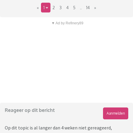
«
1
2
3
4
5
..
14
»
▼ Ad by Refinery89
Reageer op dit bericht
Aanmelden
Op dit topic is al langer dan 4 weken niet gereageerd,