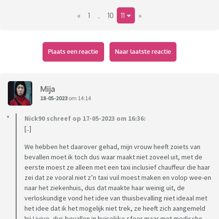
andere kind waar we dan eerst de oppas voor moeten bellen
«
1
..
10
11
»
en die moet dan nog hier heen komen.
Ik begrijp haar wel maar toch wil ik liever dat ze gewoon in
een ziekenhuis bevalt omdat daar eventueel nodige
medische hulp meteen voorhanden is en daarbij heb ik ook
Plaats een reactie
Naar laatste reactie
geen idee hoe een bevalling precies in z’n werk gaat dus als
er iets mis gaat weet ik niet wat ik moet doen.
Iemand ervaring met een thuisbevalling? Is het wel veilig om
Mija
zoiets groots thuis te doen of is het beter om gewoon in een
18-05-2023
om 14:14
ziekenhuis te bevallen?
Nick90 schreef op 17-05-2023 om 16:36:
[..]
We hebben het daarover gehad, mijn vrouw heeft zoiets van
bevallen moet ik toch dus waar maakt niet zoveel uit, met de
eerste moest ze alleen met een taxi inclusief chauffeur die haar
zei dat ze vooral niet z’n taxi vuil moest maken en volop wee-en
naar het ziekenhuis, dus dat maakte haar weinig uit, de
verloskundige vond het idee van thuisbevalling niet ideaal met
het idee dat ik het mogelijk niet trek, ze heeft zich aangemeld
bij Livive, dus bevallen in huiselijke sfeer maar met medische