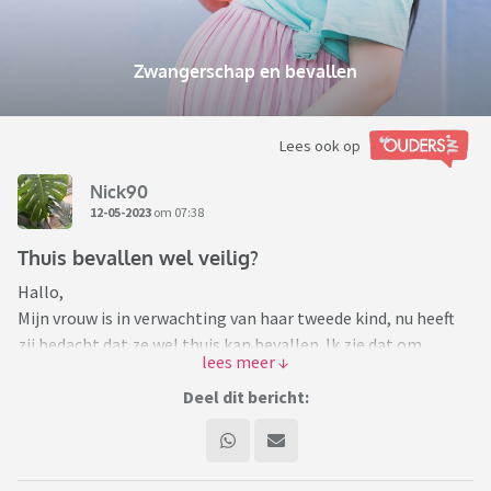
Zwangerschap en bevallen
Lees ook op
Nick90
12-05-2023
om 07:38
Thuis bevallen wel veilig?
Hallo,
Mijn vrouw is in verwachting van haar tweede kind, nu heeft
zij bedacht dat ze wel thuis kan bevallen. Ik zie dat om
meerdere redenen niet echt zitten en wil liever dat ze
gewoon in een ziekenhuis bevalt. Maar zij ziet allerlei gedoe
Deel dit bericht:
daarmee zoals de rit naar het ziekenhuis, wij wonen in een
dorp en het dichtstbijzijnde ziekenhuis is ongeveer 20
minuten met de auto en dat vind ze te ver. En dan nog het