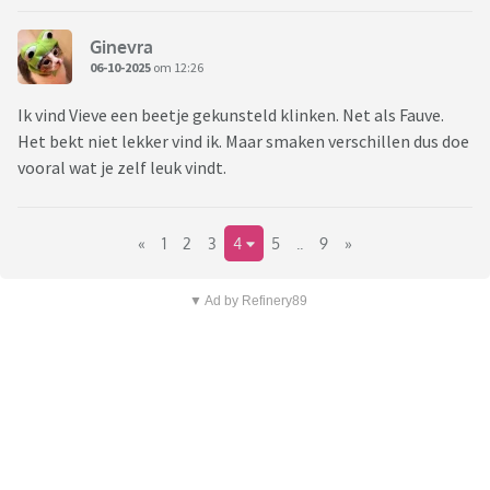
Ginevra
06-10-2025
om 12:26
Ik vind Vieve een beetje gekunsteld klinken. Net als Fauve.
Het bekt niet lekker vind ik. Maar smaken verschillen dus doe
vooral wat je zelf leuk vindt.
«
1
2
3
4
5
..
9
»
▼ Ad by Refinery89