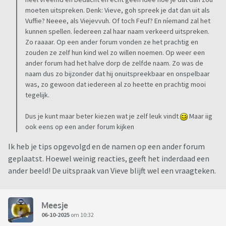
moeten uitspreken. Denk: Vieve, goh spreek je dat dan uit als
Vuffie? Neeee, als Viejevvuh. Of toch Feuf? En níemand zal het
kunnen spellen. Íedereen zal haar naam verkeerd uitspreken.
Zo raaaar. Op een ander forum vonden ze het prachtig en
zouden ze zelf hun kind wel zo willen noemen. Op weer een
ander forum had het halve dorp de zelfde naam. Zo was de
naam dus zo bijzonder dat hij onuitspreekbaar en onspelbaar
was, zo gewoon dat iedereen al zo heette en prachtig mooi
tegelijk.
Dus je kunt maar beter kiezen wat je zelf leuk vindt
Maar iig
ook eens op een ander forum kijken
Ik heb je tips opgevolgd en de namen op een ander forum
geplaatst. Hoewel weinig reacties, geeft het inderdaad een
ander beeld! De uitspraak van Vieve blijft wel een vraagteken.
Meesje
06-10-2025
om 10:32