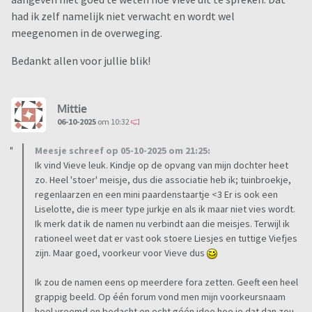
had ik zelf namelijk niet verwacht en wordt wel
meegenomen in de overweging.
Bedankt allen voor jullie blik!
Mittie
06-10-2025
om 10:32
Meesje schreef op 05-10-2025 om 21:25:
Ik vind Vieve leuk. Kindje op de opvang van mijn dochter heet
zo. Heel 'stoer' meisje, dus die associatie heb ik; tuinbroekje,
regenlaarzen en een mini paardenstaartje <3 Er is ook een
Liselotte, die is meer type jurkje en als ik maar niet vies wordt.
Ik merk dat ik de namen nu verbindt aan die meisjes. Terwijl ik
rationeel weet dat er vast ook stoere Liesjes en tuttige Viefjes
zijn. Maar goed, voorkeur voor Vieve dus
Ik zou de namen eens op meerdere fora zetten. Geeft een heel
grappig beeld. Op één forum vond men mijn voorkeursnaam
heel vreemd en bedacht en echt géén idee hoe je dat dan zou