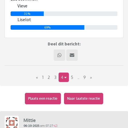
worden.
Vieve
31%
Welke naam vinden jullie leuker? En waarom? Welke
Liselot
associaties heb je ermee?
69%
Deel dit bericht:
«
1
2
3
4
5
..
9
»
Plaats een reactie
Naar laatste reactie
Mittie
06-10-2025
om 07:27