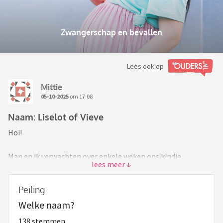
Zwangerschap en bevallen
Lees ook op
Mittie
05-10-2025
om 17:08
Naam: Liselot of Vieve
Hoi!
Man en ik verwachten over enkele weken ons kindje
(november baby).
We twijfelen over de naam; Vieve of Liselot.
Peiling
Welke naam?
We willen geen 2e naam. Achternaam past bij beide namen
(vinden wij). Dus daar hoeft geen rekening mee gehouden te
138 stemmen