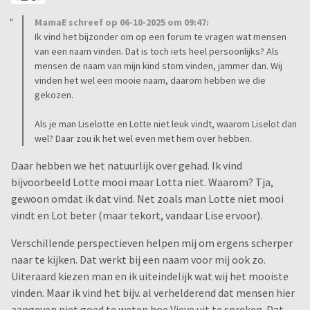
MamaE schreef op 06-10-2025 om 09:47:
Ik vind het bijzonder om op een forum te vragen wat mensen
van een naam vinden. Dat is toch iets heel persoonlijks? Als
mensen de naam van mijn kind stom vinden, jammer dan. Wij
vinden het wel een mooie naam, daarom hebben we die
gekozen.
Als je man Liselotte en Lotte niet leuk vindt, waarom Liselot dan
wel? Daar zou ik het wel even met hem over hebben.
Daar hebben we het natuurlijk over gehad. Ik vind
bijvoorbeeld Lotte mooi maar Lotta niet. Waarom? Tja,
gewoon omdat ik dat vind. Net zoals man Lotte niet mooi
vindt en Lot beter (maar tekort, vandaar Lise ervoor).
Verschillende perspectieven helpen mij om ergens scherper
naar te kijken. Dat werkt bij een naam voor mij ook zo.
Uiteraard kiezen man en ik uiteindelijk wat wij het mooiste
vinden. Maar ik vind het bijv. al verhelderend dat mensen hier
aangeven niet goed te weten hoe Vieve uit te spreken. Dat