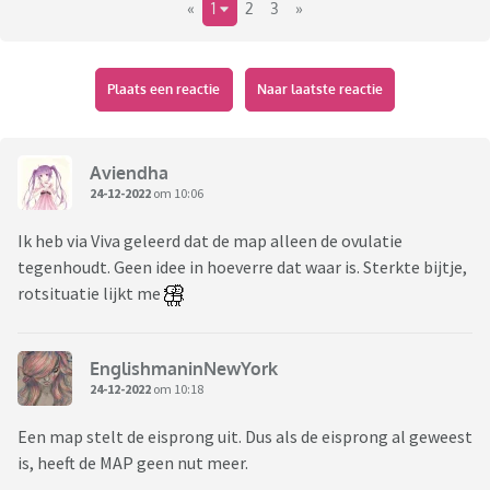
«
1
2
3
»
Plaats een reactie
Naar laatste reactie
Aviendha
24-12-2022
om 10:06
Ik heb via Viva geleerd dat de map alleen de ovulatie
tegenhoudt. Geen idee in hoeverre dat waar is. Sterkte bijtje,
rotsituatie lijkt me
EnglishmaninNewYork
24-12-2022
om 10:18
Een map stelt de eisprong uit. Dus als de eisprong al geweest
is, heeft de MAP geen nut meer.