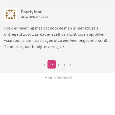
Fourtyfour
25-12-2022
om 00:08
Houd er rekening mee dat door de map je menstruatie
ontregeld wordt. En dat je jezelf dan kunt lopen opfokken
waardoor je pas na 52 dagen ofzo een keer ongesteld wordt...
Tenminste, dat is mijn ervaring 🙄.
«
1
2
3
»
▼ Ad by Refinery89