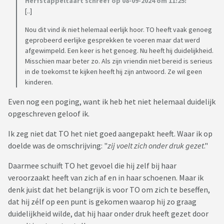
Herfstappeltaart schreef op 08-09-2024 om 11:25:
[..]
Nou dit vind ik niet helemaal eerlijk hoor. TO heeft vaak genoeg
geprobeerd eerlijke gesprekken te voeren maar dat werd
afgewimpeld. Een keer is het genoeg. Nu heeft hij duidelijkheid.
Misschien maar beter zo. Als zijn vriendin niet bereid is serieus
in de toekomst te kijken heeft hij zijn antwoord. Ze wil geen
kinderen.
Even nog een poging, want ik heb het niet helemaal duidelijk
opgeschreven geloof ik.
Ik zeg niet dat TO het niet goed aangepakt heeft. Waar ik op
doelde was de omschrijving: "
zij voelt zich onder druk gezet
."
Daarmee schuift TO het gevoel die hij zelf bij haar
veroorzaakt heeft van zich af en in haar schoenen. Maar ik
denk juist dat het belangrijk is voor TO om zich te beseffen,
dat hij zélf op een punt is gekomen waarop hij zo graag
duidelijkheid wilde, dat hij haar onder druk heeft gezet door