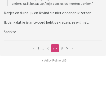
anders zal ik helaas zelf mijn conclusies moeten trekken."
Netjes en duidelijk en ik vind dit niet onder druk zetten.
Ik denk dat je je antwoord hebt gekregen; ze wil niet.
Sterkte
«
1
..
6
7
8
9
»
▼ Ad by Refinery89