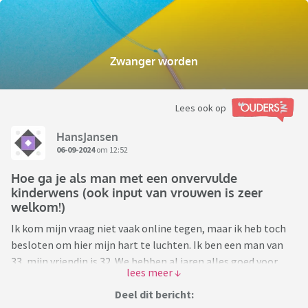
Zwanger worden
Lees ook op
HansJansen
06-09-2024
om 12:52
Hoe ga je als man met een onvervulde
kinderwens (ook input van vrouwen is zeer
welkom!)
Ik kom mijn vraag niet vaak online tegen, maar ik heb toch
besloten om hier mijn hart te luchten. Ik ben een man van
33, mijn vriendin is 32. We hebben al jaren alles goed voor
elkaar. We wonen in een koophuis, financieel gaat het
uitstekend, en verder loopt alles op rolletjes. Het leventje
Deel dit bericht: