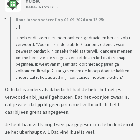
duizel
09-09-2024
om 14:55
HansJansen schreef op 09-09-2024 om 13:25:
[..]
Ik heb er dit keer niet meer omheen gedraaid en het als volgt
verwoord: "Voor mij zijn de laatste 3 jaar ontzettend zwaar
geweest omdat ik in onzekerheid zat terwijl ik andere mensen
om me heen zie die vol geluk en liefde aan het ouderschap
beginnen. Ik weet van mijzelf dat ik dit niet nog jaren ga
volhouden. Ik wil je 2 jaar geven om de knoop door te hakken,
anders zal ik helaas zelf mijn conclusies moeten trekken."
Och dat is anders als ik bedacht had. Je hebt het netjes
verwoord en bij jezelf gehouden. Dat het voor
jou
zwaar is,
dat je weet dat
jij
dit geen jaren met volhoudt. Je hebt
daarbij een grens aangegeven.
Je hebt haar zelfs nog twee jaar gegeven om te bedenken of
ze het überhaupt wil. Dat vind ik zelfs veel.