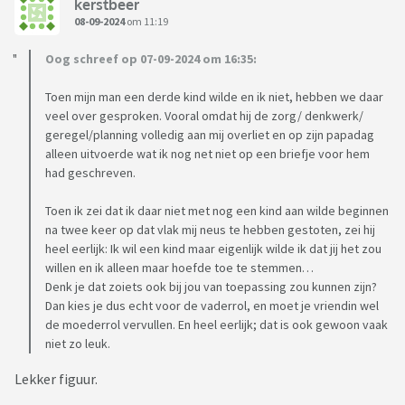
kerstbeer
08-09-2024
om 11:19
Oog schreef op 07-09-2024 om 16:35:
Toen mijn man een derde kind wilde en ik niet, hebben we daar
veel over gesproken. Vooral omdat hij de zorg/ denkwerk/
geregel/planning volledig aan mij overliet en op zijn papadag
alleen uitvoerde wat ik nog net niet op een briefje voor hem
had geschreven.
Toen ik zei dat ik daar niet met nog een kind aan wilde beginnen
na twee keer op dat vlak mij neus te hebben gestoten, zei hij
heel eerlijk: Ik wil een kind maar eigenlijk wilde ik dat jij het zou
willen en ik alleen maar hoefde toe te stemmen…
Denk je dat zoiets ook bij jou van toepassing zou kunnen zijn?
Dan kies je dus echt voor de vaderrol, en moet je vriendin wel
de moederrol vervullen. En heel eerlijk; dat is ook gewoon vaak
niet zo leuk.
Lekker figuur.