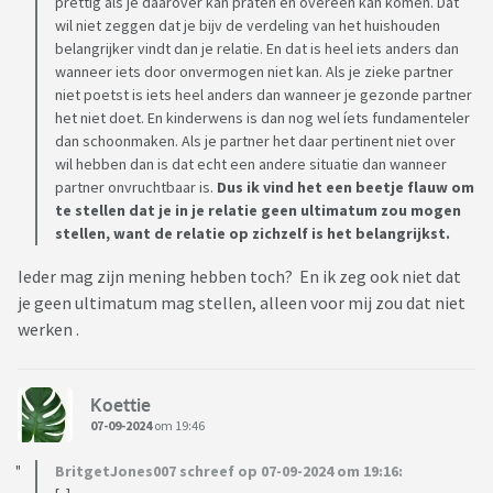
prettig als je daarover kan praten en overeen kan komen. Dat
wil niet zeggen dat je bijv de verdeling van het huishouden
Het wordt eigenlijk met de week moeilijker voor mij. Veel
belangrijker vindt dan je relatie. En dat is heel iets anders dan
mensen zullen dit wellicht herkennen: je zit met vrienden
wanneer iets door onvermogen niet kan. Als je zieke partner
aan tafel bij een etentje en vroeg of laat komt de vraag
niet poetst is iets heel anders dan wanneer je gezonde partner
voorbij: Willen jullie nog geen kinderen? Het blijft dan stil of
het niet doet. En kinderwens is dan nog wel íets fundamenteler
er volgt een ongemakkelijk antwoord, waarna ik vervolgens
dan schoonmaken. Als je partner het daar pertinent niet over
weer drie nachten wakker lig en in cirkels blijf doordenken.
wil hebben dan is dat echt een andere situatie dan wanneer
partner onvruchtbaar is.
Dus ik vind het een beetje flauw om
Als man voel ik ook nog allerlei stigma's hieromheen (Ohhh
te stellen dat je in je relatie geen ultimatum zou mogen
maar je hebt nog alle tijd om vader te worden!) die het extra
stellen, want de relatie op zichzelf is het belangrijkst.
moeilijk maken.
Ieder mag zijn mening hebben toch? En ik zeg ook niet dat
Dus nu mijn vraag: hoe ga je hier in hemelsnaam mee om? Ik
je geen ultimatum mag stellen, alleen voor mij zou dat niet
durf geen ultimatum te stellen, want zelfs de kleinste druk
werken .
zorgt ervoor dat ze meteen met tegenzin reageert.
En waar ik vooral heel erg benieuwd ben (omdat ik ergens
Koettie
nog steeds het vertrouwen heb dat het komt) is hoe mensen
07-09-2024
om 19:46
hier met hun lang uitgestelde kinderwens zijn omgegaan.
Hoe verdraag je die pijn? Hoe voorkom je dat je niet in een
BritgetJones007 schreef op 07-09-2024 om 19:16: