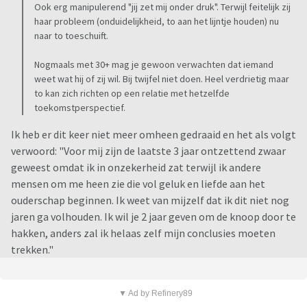
Ook erg manipulerend "jij zet mij onder druk". Terwijl feitelijk zij
haar probleem (onduidelijkheid, to aan het lijntje houden) nu
naar to toeschuift.
Nogmaals met 30+ mag je gewoon verwachten dat iemand
weet wat hij of zij wil. Bij twijfel niet doen. Heel verdrietig maar
to kan zich richten op een relatie met hetzelfde
toekomstperspectief.
Ik heb er dit keer niet meer omheen gedraaid en het als volgt
verwoord: "Voor mij zijn de laatste 3 jaar ontzettend zwaar
geweest omdat ik in onzekerheid zat terwijl ik andere
mensen om me heen zie die vol geluk en liefde aan het
ouderschap beginnen. Ik weet van mijzelf dat ik dit niet nog
jaren ga volhouden. Ik wil je 2 jaar geven om de knoop door te
hakken, anders zal ik helaas zelf mijn conclusies moeten
trekken."
▼ Ad by Refinery89