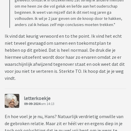
geweest omdat ik in onzekerheid zat terwijl ik andere mensen
om me heen zie die vol geluk en liefde aan het ouderschap
beginnen. Ik weet van mijzelf dat ik dit niet nog jaren ga
volhouden. Ik wil je 2 jaar geven om de knoop door te hakken,
anders zal ik helaas zelf mijn conclusies moeten trekken."
Ik vind dat keurig verwoord en to the point. Ik vind het echt
niet teveel gevraagd om samen een toekomstplan te
hebben op dit gebied. Dat is heel normaal. De druk die je
hiermee uitoefent wordt door haar zo ervaren omdat ze er
waarschijnlijk afwijzend tegenover staat en ook weet dat dit
voor jou niet te verteren is. Sterkte TO. Ik hoop dat je je weg
vindt.
letterkoekje
09-09-2024
om 14:13
En hoe voel je je nu, Hans? Natuurlijk verdrietig omwille van
de gebroken relatie. Maar zit er héél ver en ergens diep in je
toch ook opluchting dat je nu wel vrij bent om je wens te