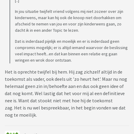
[..]
isolement terecht komt? Ik merk dat ik soms ook geen zin
meer heb om af te spreken met vrienden vanwege het
In jou situatie twijfelt vriend volgens mij niet zozeer over zijn
ellendige gevoel dat het me brengt als de kinderwens naar
kinderwens, maar kan hij ook de knoop niet doorhakken om
boven komt.
afscheid te nemen van jou en voor zijn kinderwens gaan, zo
dacht ik in een ander Topic te lezen.
Mensen waarbij hun kinderwens direct vervuld is, zijn
Dat is inderdaad pijnlijk en moeilijk en er is inderdaad geen
natuurlijk ook welkom om te reageren maar dit is in mijn
compromis mogelijk; er is altijd iemand waarvoor de beslissing
ervaring ook wel echt waar je ervaring mee moet hebben om
veel impact heeft...en dat kan binnen een relatie erg gaan
de pijn die met dit soort dingen gemoeid gaat echt te
wringen en wrok door ontstaan.
kunnen voelen.
Het is oprechte twijfel bij hem. Hij zag zichzelf altijd in de
toekomst als vader, ook deels uit 'zo heurt het'. Maar nu nog
helemaal geen zin in/behoefte aan en dus ook geen idee of
dat nog komt. Wel lastig dat het voor mij al een definitieve
nee is. Want dat stookt niet met hoe hij de toekomst
zag. Het is nu wel bespreekbaar, in het begin vonden we dat
nog te moeilijk.