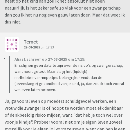
heeft op het kind dan zou ik het absoluut niet doen
natuurlijk. Is het zeker safe zo vlak voor een zwangerschap
dan zou ik het nu nog even gauw laten doen. Maar dat weet ik
dus niet.
Temet
27-08-2025
om 17:33
Alias1 schreef op 27-08-2025 om 17:15:
Er schijnen geen data te zijn over de risico's bij zwangerschap,
want nooit getest. Maar als jij het (tijdelijk)
niethebbenvanrimpeltjes belangrijker vindt dan de
(levenslange) gezondheid van je kind, ja, dan zou ik toch vooral
wel even laten botoxen.
Ja, ga vooral even op moeders schuldgevoel werken, een
vrouw die zwanger is of hoopt te worden moet elk denkbaar
of denkbeeldig risico mijden, want "dat heb je toch wel over
voor je kindje". Probeer vooral niet om je eigen leven zoveel
mogelijk voor je eigen lol vorm te geven, want dan ben je een