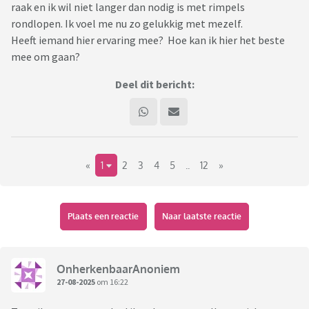
raak en ik wil niet langer dan nodig is met rimpels
rondlopen. Ik voel me nu zo gelukkig met mezelf.
Heeft iemand hier ervaring mee? Hoe kan ik hier het beste
mee om gaan?
Deel dit bericht:
«
1
2
3
4
5
..
12
»
Plaats een reactie
Naar laatste reactie
OnherkenbaarAnoniem
27-08-2025
om 16:22