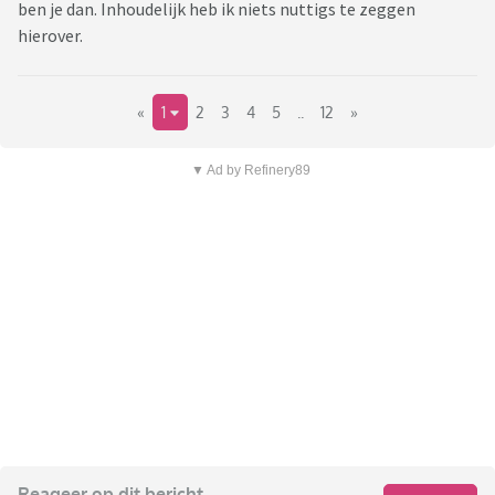
ben je dan. Inhoudelijk heb ik niets nuttigs te zeggen
hierover.
«
1
2
3
4
5
..
12
»
▼ Ad by Refinery89
Reageer op dit bericht