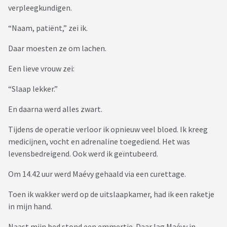
verpleegkundigen.
“Naam, patiënt,” zei ik.
Daar moesten ze om lachen.
Een lieve vrouw zei:
“Slaap lekker.”
En daarna werd alles zwart.
Tijdens de operatie verloor ik opnieuw veel bloed. Ik kreeg
medicijnen, vocht en adrenaline toegediend. Het was
levensbedreigend. Ook werd ik geïntubeerd.
Om 14.42 uur werd Maévy gehaald via een curettage.
Toen ik wakker werd op de uitslaapkamer, had ik een raketje
in mijn hand.
Naast mijn bed stond een emmertje. Daar lag Maévy in.