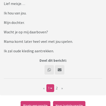
Lief meisje…
Ik hou van jou.
Mijn dochter.
Wacht je op mij daarboven?
Mama komt later heel veel met jou spelen.
Ik zal oude kleding aantrekken.
Deel dit bericht:
«
1
2
»
Plaats een reactie
Naar laatste reactie