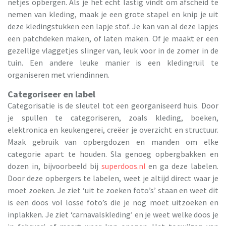
netjes opbergen. Als je het echt lastig vindt om afscheid te
nemen van kleding, maak je een grote stapel en knip je uit
deze kledingstukken een lapje stof. Je kan van al deze lapjes
een patchdeken maken, of laten maken. Of je maakt er een
gezellige vlaggetjes slinger van, leuk voor in de zomer in de
tuin. Een andere leuke manier is een kledingruil te
organiseren met vriendinnen.
Categoriseer en label
Categorisatie is de sleutel tot een georganiseerd huis. Door
je spullen te categoriseren, zoals kleding, boeken,
elektronica en keukengerei, creëer je overzicht en structuur.
Maak gebruik van opbergdozen en manden om elke
categorie apart te houden. Sla genoeg opbergbakken en
dozen in, bijvoorbeeld bij
superdoos.nl
en ga deze labelen.
Door deze opbergers te labelen, weet je altijd direct waar je
moet zoeken. Je ziet ‘uit te zoeken foto’s’ staan en weet dit
is een doos vol losse foto’s die je nog moet uitzoeken en
inplakken. Je ziet ‘carnavalskleding’ en je weet welke doos je