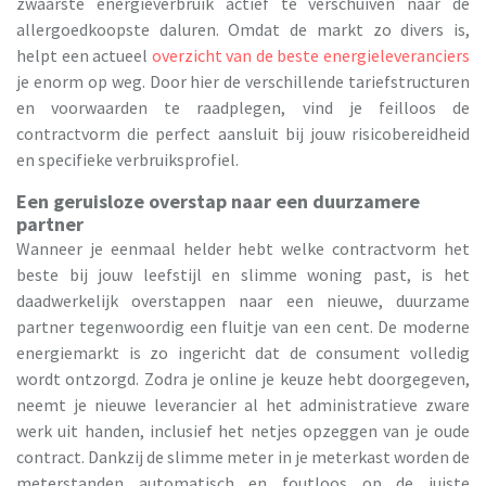
zwaarste energieverbruik actief te verschuiven naar de
allergoedkoopste daluren. Omdat de markt zo divers is,
helpt een actueel
overzicht van de beste energieleveranciers
je enorm op weg. Door hier de verschillende tariefstructuren
en voorwaarden te raadplegen, vind je feilloos de
contractvorm die perfect aansluit bij jouw risicobereidheid
en specifieke verbruiksprofiel.
Een geruisloze overstap naar een duurzamere
partner
Wanneer je eenmaal helder hebt welke contractvorm het
beste bij jouw leefstijl en slimme woning past, is het
daadwerkelijk overstappen naar een nieuwe, duurzame
partner tegenwoordig een fluitje van een cent. De moderne
energiemarkt is zo ingericht dat de consument volledig
wordt ontzorgd. Zodra je online je keuze hebt doorgegeven,
neemt je nieuwe leverancier al het administratieve zware
werk uit handen, inclusief het netjes opzeggen van je oude
contract. Dankzij de slimme meter in je meterkast worden de
meterstanden automatisch en foutloos op de juiste