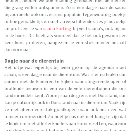
hebben, hebben we ook rekening gehouden met de mensen
die graag willen ontspannen. Zo is een dagje naar de sauna
bijvoorbeeld ook ontzettend populair. Tegenwoordig boek je
online gemakkelijk en snel via verschillende sites je bezoekje
en profiteer je van
sauna korting
bij veel sauna’s, ook bij jou
in de buurt. Dit heeft als voordeel dat je het ook gewoon een
keer kunt proberen, aangezien je een stuk minder betaalt
dan normaal.
Dagje naar de dierentuin
Het uitje wat eigenlijk bij ieder gezin op de agenda moet
staan, is een dagje naar de dierentuin. Wat is er nu leuker dan
samen met de kinderen te kijken naar slingerende apen of
brullende leeuwen in een van de vele dierentuinen die ons
land inmiddels kent. Woon je aan de grens met Duitsland, dan
kun je natuurlijk ook in Duitsland naar de dierentuin. Vaak zijn
ze niet alleen een stuk goedkoper, maar ook net even wat
minder commercieel. Zo hoef je dus ook niet bang te zijn dat
je kinderen met allerlei knuffels aan komen zetten, waarvoor
je de hoofdprijs moet betalen. Nu is dat een keer niet zo erg,